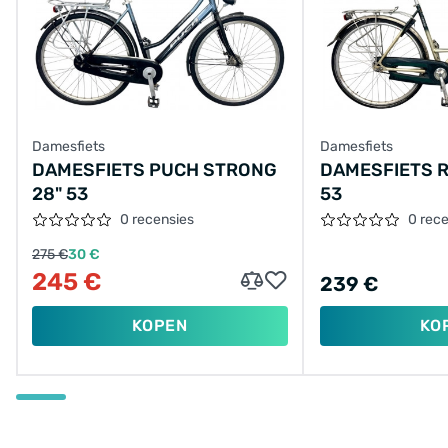
Damesfiets
Damesfiets
DAMESFIETS PUCH STRONG
DAMESFIETS R
28" 53
53
0 recensies
0 rec
275 €
30 €
245 €
239 €
KOPEN
KO