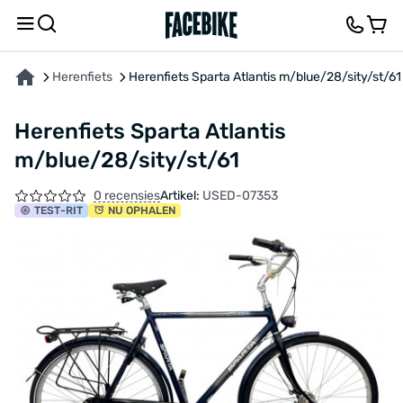
OVER HET PRODUCT
KENMERKEN
BESCHRIJVING
FEEDBACK EN VRAGEN
Herenfiets
Herenfiets Sparta Atlantis m/blue/28/sity/st/61
Herenfiets Sparta Atlantis
m/blue/28/sity/st/61
0 recensies
Artikel:
USED-07353
TEST
-RIT
NU OPHALEN