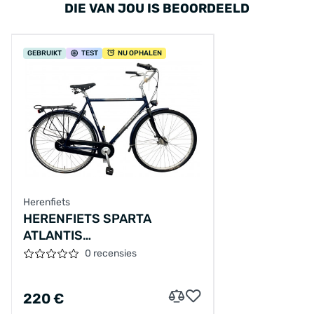
DIE VAN JOU IS BEOORDEELD
GEBRUIKT
TEST
NU OPHALEN
Herenfiets
HERENFIETS SPARTA
ATLANTIS
M/BLUE/28/SITY/ST/61
0 recensies
220 €