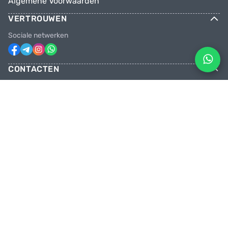
Algemene Voorwaarden
VERTROUWEN
Sociale netwerken
CONTACTEN
Telefoons
+31 6 81928746
+31 6 28382471
Email
facebikenl@gmail.com
Geopend maandag t/m zaterdag van
10:00 tot 20:00 uur
Onze winkel
Paradijsvogelstraat 14, 9713 BV Groningen