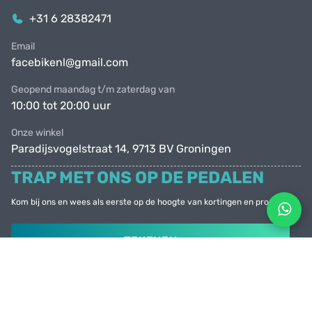
+31 6 28382471
Email
facebikenl@gmail.com
Geopend maandag t/m zaterdag van
10:00 tot 20:00 uur
Onze winkel
Paradijsvogelstraat 14, 9713 BV Groningen
TRAP MET ONS OP DE PEDALEN
Kom bij ons en wees als eerste op de hoogte van kortingen en promoties
TEKENEN
© Facebike 2026
Alle rechten voorbehouden