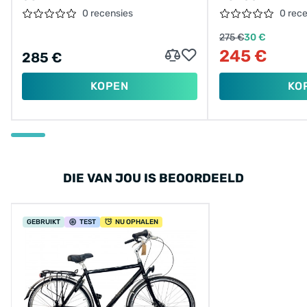
0 recensies
0 rec
275 €
30 €
245 €
285 €
KOPEN
KO
DIE VAN JOU IS BEOORDEELD
GEBRUIKT
TEST
NU OPHALEN