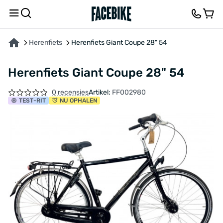
OVER HET PRODUCT
KENMERKEN
BESCHRIJVING
FEEDBACK EN VRAGEN
Herenfiets
Herenfiets Giant Coupe 28" 54
Herenfiets Giant Coupe 28" 54
0 recensies
Artikel:
FF002980
TEST
-RIT
NU OPHALEN