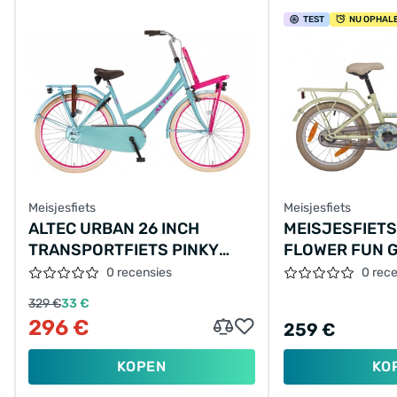
TEST
NU OPHAL
Meisjesfiets
Meisjesfiets
ALTEC URBAN 26 INCH
MEISJESFIETS
TRANSPORTFIETS PINKY
FLOWER FUN G
MINT/26150
0 recensies
0 rec
329 €
33 €
296 €
259 €
KOPEN
KO