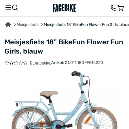
OVER HET PRODUCT
KENMERKEN
FEEDBACK EN VRAGEN
Meisjesfiets
Meisjesfiets 18" BikeFun Flower Fun Girls, blau
Meisjesfiets 18" BikeFun Flower Fun
Girls, blauw
0 recensies
Artikel:
01.011.18GFFGN.220