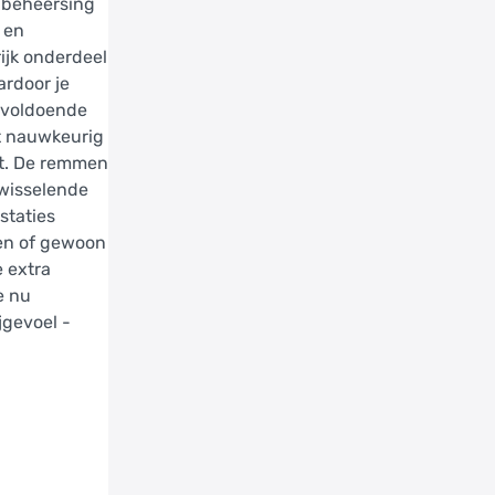
n beheersing
 en
ijk onderdeel
ardoor je
 voldoende
lt nauwkeurig
elt. De remmen
 wisselende
staties
ken of gewoon
e extra
e nu
jgevoel -