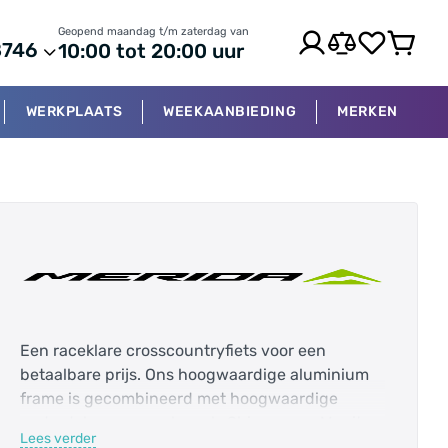
Geopend maandag t/m zaterdag van
8746
10:00 tot 20:00 uur
WERKPLAATS
WEEKAANBIEDING
MERKEN
Een raceklare crosscountryfiets voor een
betaalbare prijs. Ons hoogwaardige aluminium
frame is gecombineerd met hoogwaardige
onderdelen van merken als Shimano en Manitou
Lees verder
voor betrouwbare prestaties en veel