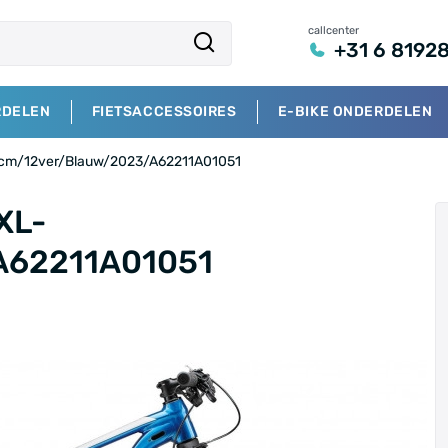
callcenter
+31 6 8192
RDELEN
FIETSACCESSOIRES
E-BIKE ONDERDELEN
8cm/12ver/Blauw/2023/A62211A01051
XL-
A62211A01051