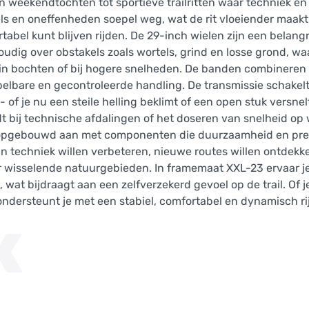
en weekendtochten tot sportieve trailritten waar techniek e
els en oneffenheden soepel weg, wat de rit vloeiender maakt
abel kunt blijven rijden. De 29-inch wielen zijn een belangr
udig over obstakels zoals wortels, grind en losse grond, wa
 in bochten of bij hogere snelheden. De banden combineren
pelbare en gecontroleerde handling. De transmissie schake
- of je nu een steile helling beklimt of een open stuk versn
t bij technische afdalingen of het doseren van snelheid op
d opgebouwd aan met componenten die duurzaamheid en pre
un techniek willen verbeteren, nieuwe routes willen ontdek
or wisselende natuurgebieden. In framemaat XXL-23 ervaar j
n, wat bijdraagt aan een zelfverzekerd gevoel op de trail. Of j
s ondersteunt je met een stabiel, comfortabel en dynamisch ri
K