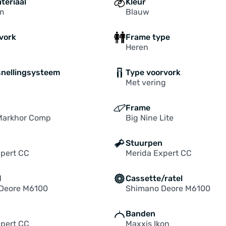
teriaal
Kleur
m
Blauw
vork
Frame type
Heren
snellingsysteem
Type voorvork
Met vering
Frame
Markhor Comp
Big Nine Lite
Stuurpen
xpert CC
Merida Expert CC
l
Cassette/ratel
Deore M6100
Shimano Deore M6100
Banden
xpert CC
Maxxis Ikon