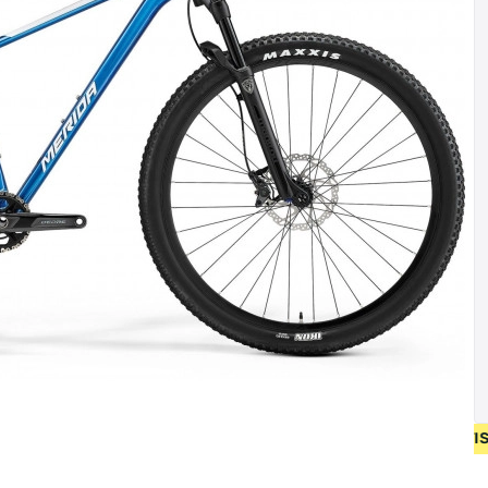
OP NIEUW FIETSEN VANAF 400 EUR • GEBRUIKT FIETSEN 55 EU