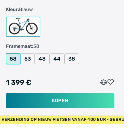
rijplezier.Hoogwaardige aluminium hardtail met
Kleur:
Blauw
triple butted en hydrogevormde buizen. De
BIG.NINE 600 is een lichtgewicht en raceklare
aluminium hardtail die klaar is voor je volgende
offroad-avontuur. In combinatie met een 100
mm luchtgeveerde voorvork van Manitou, een
Framemaat:
58
12-speed aandrijving van Shimano en krachtige
hydraulische remmen van Shimano combineert
58
53
48
44
38
de 600 comfort, soepelheid en
controle.Mountainbiken is een van de meest
gevarieerde fietsdisciplines en waarschijnlijk de
1 399 €
meest veeleisende als het gaat om uitrusting.
Hoewel full suspension fietsen geweldige
rijeigenschappen bieden, blijft de klassieke
KOPEN
hardtail een van de puurste tools voor dit doel.
Onze BIG.NINE-serie met 29 inch wielen is
R • GRATIS VERZENDING OP NIEUW FIETSEN VANAF 400 EUR • 
verkrijgbaar in carbon en aluminium en biedt
meerdere geometrie-opties. De BIG.NINE met