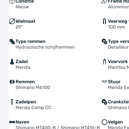
Conditie
Frame ma
Nieuw
Aluminiu
Wielmaat
Veerweg 
29"
100 mm
Type remmen
Type ver
Hydraulische schijfremmen
Derailleur
Zadel
Voorvork
Merida
Manitou 
Remmen
Stuur
Shimano M6100
Merida E
Zadelpen
Crankste
Merida Comp CC
Shimano 
Naven
Velgen
Shimano MT400-B / Shimano MT410-B
Merida E