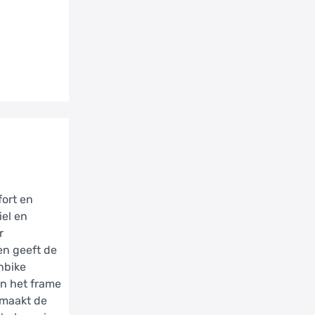
fort en
iel en
r
en geeft de
nbike
an het frame
 maakt de