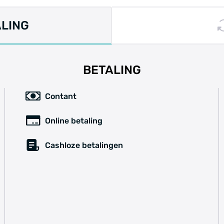
ALING
BETALING
Contant
Online betaling
Cashloze betalingen