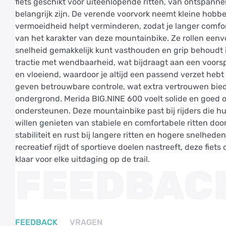
fiets geschikt voor uiteenlopende ritten, van ontspann
belangrijk zijn. De verende voorvork neemt kleine hobb
vermoeidheid helpt verminderen, zodat je langer comfort
van het karakter van deze mountainbike. Ze rollen eenvo
snelheid gemakkelijk kunt vasthouden en grip behoudt
tractie met wendbaarheid, wat bijdraagt aan een voors
en vloeiend, waardoor je altijd een passend verzet hebt 
geven betrouwbare controle, wat extra vertrouwen bied
ondergrond. Merida BIG.NINE 600 voelt solide en goe
ondersteunen. Deze mountainbike past bij rijders die h
willen genieten van stabiele en comfortabele ritten do
stabiliteit en rust bij langere ritten en hogere snelhede
recreatief rijdt of sportieve doelen nastreeft, deze fiet
klaar voor elke uitdaging op de trail.
FEEDBAC
FEEDBACK
VRAGEN