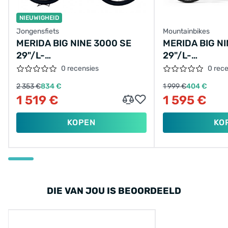
NIEUWIGHEID
Jongensfiets
Mountainbikes
MERIDA BIG NINE 3000 SE
MERIDA BIG N
29"/L-
29"/L-
48CM/12VER/ZWART/2023/A62211A00664
44CM/12VER/
0 recensies
0 rec
2 353 €
834 €
1 999 €
404 €
1 519 €
1 595 €
KOPEN
KO
DIE VAN JOU IS BEOORDEELD