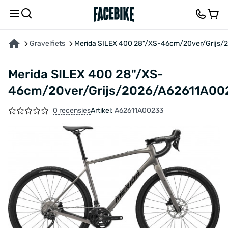
OVER HET PRODUCT
KENMERKEN
BESCHRIJVING
FEEDBACK EN VRAGEN
Gravelfiets
Merida SILEX 400 28"/XS-46cm/20ver/Grijs
Merida SILEX 400 28"/XS-
46cm/20ver/Grijs/2026/A62611A00
0 recensies
Artikel:
A62611A00233