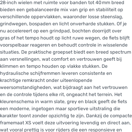
28‑inch wielen met ruimte voor banden tot 40 mm breed
bieden een gebalanceerde mix van grip en stabiliteit op
verschillende oppervlakken, waaronder losse steenslag,
grindwegen, bospaden en licht onverharde stukken. Of je
nu accelereert op een grindpad, bochten doorrijdt over
gras of het tempo houdt op licht ruwe wegen, de fiets blijft
voorspelbaar reageren en behoudt controle in wisselende
situaties. De praktische groepset biedt een breed spectrum
aan versnellingen, wat comfort en vertrouwen geeft bij
klimmen en tempo houden op vlakke stukken. De
hydraulische schijfremmen leveren consistente en
krachtige remkracht onder uiteenlopende
weersomstandigheden, wat bijdraagt aan het vertrouwen
en de controle tijdens elke rit, ongeacht het terrein. Het
kleurenschema in warm slate, grey en black geeft de fiets
een moderne, ingetogen maar sportieve uitstraling die
karakter toont zonder opzichtig te zijn. Dankzij de compacte
framemaat XS voelt deze uitvoering levendig en direct aan,
wat vooral prettig is voor rijders die een responsieve en