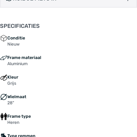
balhoofdhoek en een grotere bandenspeling van
maximaal 700x45 mm of zelfs 42 mm met
spatborden. We hebben die zelfverzekerde, op
SPECIFICATIES
mountainbikes geïnspireerde handling
gecombineerd met veelzijdigheid op alle
Conditie
ondergronden, zodat hij uiterst stabiel is
Nieuw
wanneer hij volgeladen is met bagage, maar nog
Frame materiaal
steeds snel en leuk wanneer je het gas er in
Aluminium
knalt. Met frameopties in carbon en aluminium is
er een SILEX voor elk budget, maar ze hebben
Kleur
allemaal meerdere bevestigingspunten voor
Grijs
vorkkooien, bidons en accessoires en andere
kenmerken die deze dropbar-machine zo
Wielmaat
veelzijdig maken. We hebben onze strakke WIRE
28"
PORT-kabelgeleiding toegevoegd voor een
Frame type
mooier uiterlijk – en minder kabels die achter
Heren
een stuurtas blijven haken – en de carbon vork
die op alle modellen wordt gebruikt, heeft nu
Type remmen