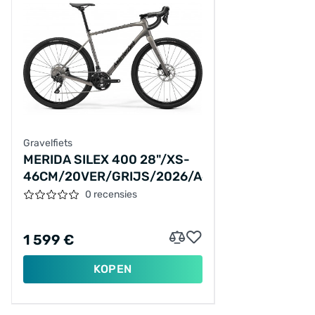
Gravelfiets
MERIDA SILEX 400 28"/XS-
46CM/20VER/GRIJS/2026/A62611A00233
0 recensies
1 599 €
KOPEN