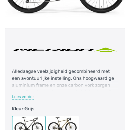
Alledaagse veelzijdigheid gecombineerd met
een avontuurlijke instelling. Ons hoogwaardige
aluminium frame en onze carbon vork zorgen
voor offroad-rijgedrag en veelzijdigheid op alle
Lees verder
soorten wegen, terwijl de robuuste Shimano-
groepset je alle ondersteuning
Kleur:
Grijs
biedt.Veelzijdigheid raakt nooit uit de mode. De
SILEX 400 is een avontuurlijke gravelbike die
zich net zo goed thuis voelt tijdens een ruige