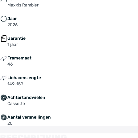
Maxxis Rambler
Jaar
2026
Garantie
1 jaar
Framemaat
46
Lichaamslengte
149-159
Achtertandwielen
Cassette
Aantal versnellingen
20
BESCHRIJVING