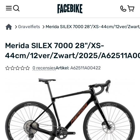
OVER HET PRODUCT
KENMERKEN
BESCHRIJVING
FEEDBACK EN VRAGEN
Gravelfiets
Merida SILEX 7000 28"/XS-44cm/12ver/Zwar
Merida SILEX 7000 28"/XS-
44cm/12ver/Zwart/2025/A62511A0
0 recensies
Artikel:
A62511A00422