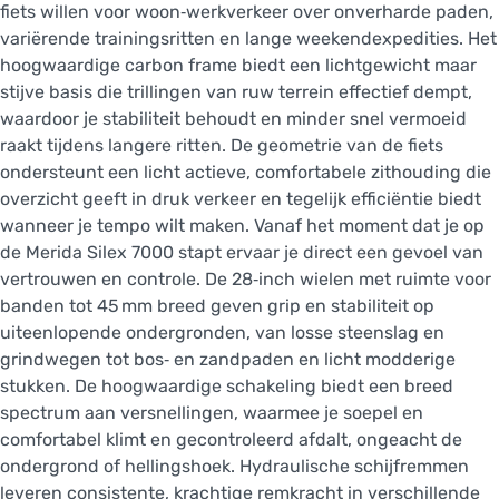
fiets willen voor woon‑werkverkeer over onverharde paden,
variërende trainingsritten en lange weekendexpedities. Het
hoogwaardige carbon frame biedt een lichtgewicht maar
stijve basis die trillingen van ruw terrein effectief dempt,
waardoor je stabiliteit behoudt en minder snel vermoeid
raakt tijdens langere ritten. De geometrie van de fiets
ondersteunt een licht actieve, comfortabele zithouding die
overzicht geeft in druk verkeer en tegelijk efficiëntie biedt
wanneer je tempo wilt maken. Vanaf het moment dat je op
de Merida Silex 7000 stapt ervaar je direct een gevoel van
vertrouwen en controle. De 28‑inch wielen met ruimte voor
banden tot 45 mm breed geven grip en stabiliteit op
uiteenlopende ondergronden, van losse steenslag en
grindwegen tot bos‑ en zandpaden en licht modderige
stukken. De hoogwaardige schakeling biedt een breed
spectrum aan versnellingen, waarmee je soepel en
comfortabel klimt en gecontroleerd afdalt, ongeacht de
ondergrond of hellingshoek. Hydraulische schijfremmen
leveren consistente, krachtige remkracht in verschillende