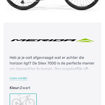
Heb je je ooit afgevraagd wat er achter die
horizon ligt? De Silex 7000 is de perfecte manier
om daarachter te komen. Ons ongelooflijk off-
road capabele carbon frame en voorvork zijn
Lees verder
gecombineerd met Shimano’s toonaangevende
GRX 12-speed mechanische groepset en een
Kleur:
Zwart
betrouwbare Easton EA70 AX aluminium wielset
om een hoogwaardige, maar zeer betaalbare
gravel-avonturenmachine te leveren. Met talloze