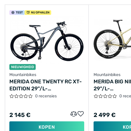
TEST
NU OPHALEN
NIEUWIGHEID
Mountainbikes
Mountainbikes
MERIDA ONE TWENTY RC XT-
MERIDA BIG NI
EDITION 29"/L-
29"/L-
48CM/12VER/ANTRACIET/2020/A62111A01428
44CM/12VER/
0 recensies
0 rec
2 145 €
2 499 €
KOPEN
KO