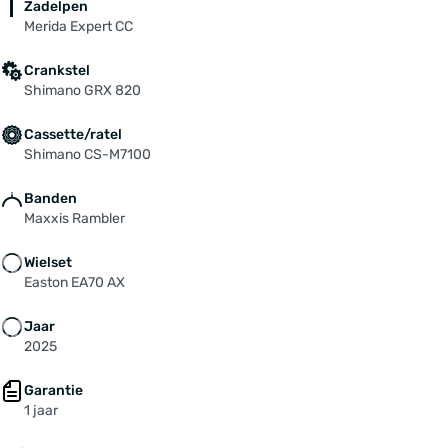
Zadelpen
Merida Expert CC
Crankstel
Shimano GRX 820
Cassette/ratel
Shimano CS-M7100
Banden
Maxxis Rambler
Wielset
Easton EA70 AX
Jaar
2025
Garantie
1 jaar