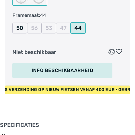
top testresultaten, industrieprijzen en
testoverwinningen op zijn naam, heeft de Silex
Framemaat:
44
7000 gravel liefhebbers, bikepackers en de
internationale wielerpers ervan overtuigd dat
50
56
53
47
44
het de perfecte fiets is om onbekende paden te
ontdekken en elke weg tot de jouwe te maken.
Niet beschikbaar
INFO BESCHIKBAARHEID
• GRATIS VERZENDING OP NIEUW FIETSEN VANAF 400 EUR • GE
SPECIFICATIES