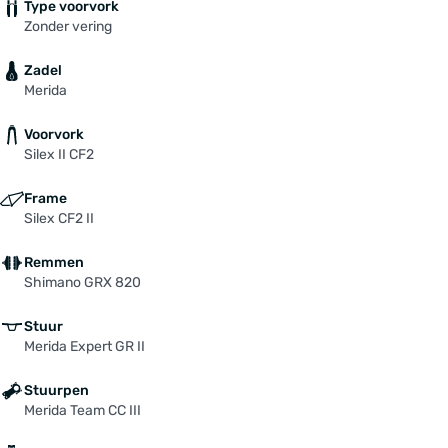
Type voorvork
Zonder vering
Zadel
Merida
Voorvork
Silex II CF2
Frame
Silex CF2 II
Remmen
Shimano GRX 820
Stuur
Merida Expert GR II
Stuurpen
Merida Team CC III