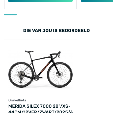
DIE VAN JOU IS BEOORDEELD
Gravelfiets
MERIDA SILEX 7000 28"/XS-
44CM/12VER/ZWART/2025/A62511A00422