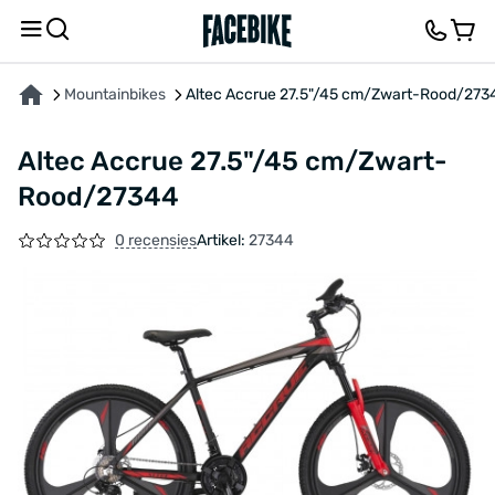
OVER HET PRODUCT
KENMERKEN
BESCHRIJVING
FEEDBACK EN VRAGEN
Mountainbikes
Altec Accrue 27.5"/45 cm/Zwart-Rood/273
Altec Accrue 27.5"/45 cm/Zwart-
Rood/27344
0 recensies
Artikel:
27344