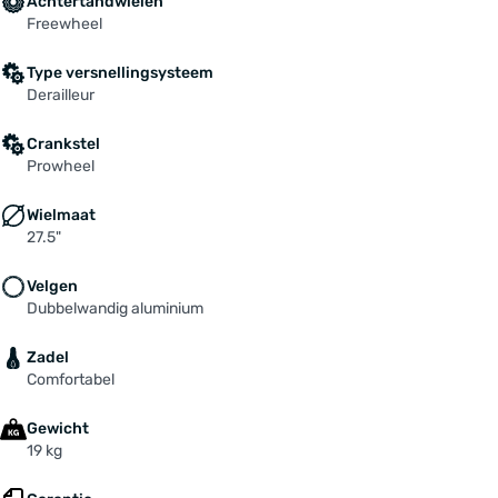
Achtertandwielen
Freewheel
Type versnellingsysteem
Derailleur
Crankstel
Prowheel
Wielmaat
27.5"
Velgen
Dubbelwandig aluminium
Zadel
Comfortabel
Gewicht
19 kg