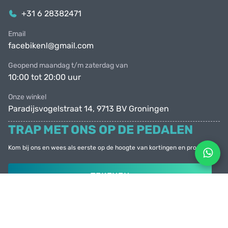
+31 6 28382471
Email
facebikenl@gmail.com
Geopend maandag t/m zaterdag van
10:00 tot 20:00 uur
Onze winkel
Paradijsvogelstraat 14, 9713 BV Groningen
TRAP MET ONS OP DE PEDALEN
Kom bij ons en wees als eerste op de hoogte van kortingen en promoties
TEKENEN
© Facebike 2026
Alle rechten voorbehouden