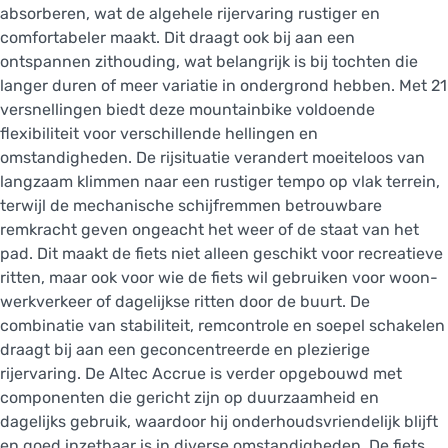
absorberen, wat de algehele rijervaring rustiger en
comfortabeler maakt. Dit draagt ook bij aan een
ontspannen zithouding, wat belangrijk is bij tochten die
langer duren of meer variatie in ondergrond hebben. Met 21
versnellingen biedt deze mountainbike voldoende
flexibiliteit voor verschillende hellingen en
omstandigheden. De rijsituatie verandert moeiteloos van
langzaam klimmen naar een rustiger tempo op vlak terrein,
terwijl de mechanische schijfremmen betrouwbare
remkracht geven ongeacht het weer of de staat van het
pad. Dit maakt de fiets niet alleen geschikt voor recreatieve
ritten, maar ook voor wie de fiets wil gebruiken voor woon-
werkverkeer of dagelijkse ritten door de buurt. De
combinatie van stabiliteit, remcontrole en soepel schakelen
draagt bij aan een geconcentreerde en plezierige
rijervaring. De Altec Accrue is verder opgebouwd met
componenten die gericht zijn op duurzaamheid en
dagelijks gebruik, waardoor hij onderhoudsvriendelijk blijft
en goed inzetbaar is in diverse omstandigheden. De fiets