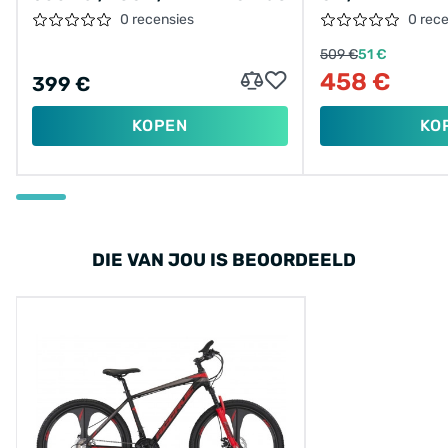
0 recensies
0 rec
509 €
51 €
458 €
399 €
KOPEN
KO
DIE VAN JOU IS BEOORDEELD