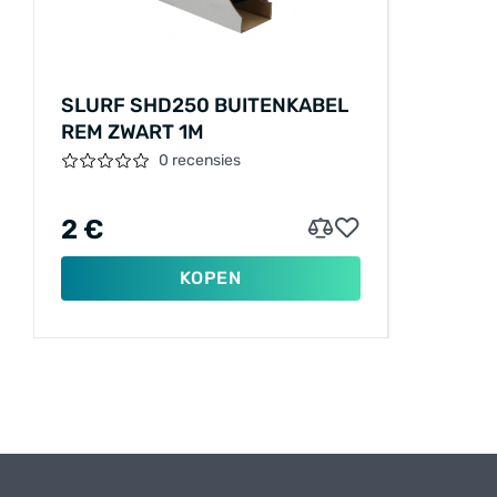
SLURF SHD250 BUITENKABEL
REM ZWART 1M
0 recensies
2 €
KOPEN