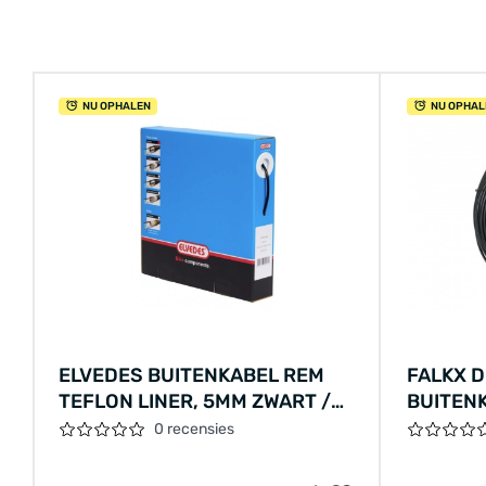
NU OPHALEN
NU OPHAL
ELVEDES BUITENKABEL REM
FALKX D
TEFLON LINER, 5MM ZWART /
BUITENK
1M
0 recensies