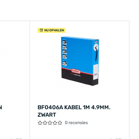
NU OPHALEN
N
BF0406A KABEL 1M 4.9MM.
ZWART
0 recensies