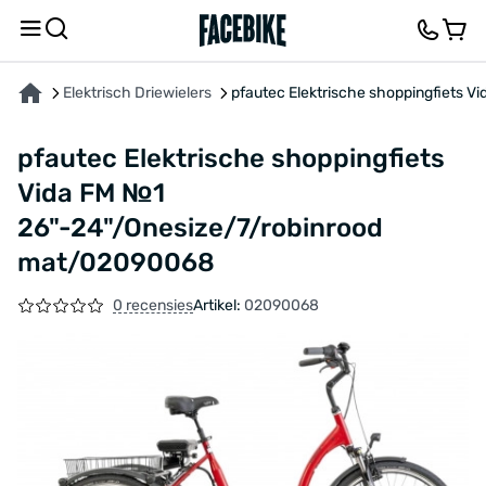
OVER HET PRODUCT
KENMERKEN
BESCHRIJVING
FEEDBACK EN VRAGEN
Elektrisch Driewielers
pfautec Elektrische shoppingfiets 
pfautec Elektrische shoppingfiets
Vida FM №1
26"-24"/Onesize/7/robinrood
mat/02090068
0 recensies
Artikel:
02090068