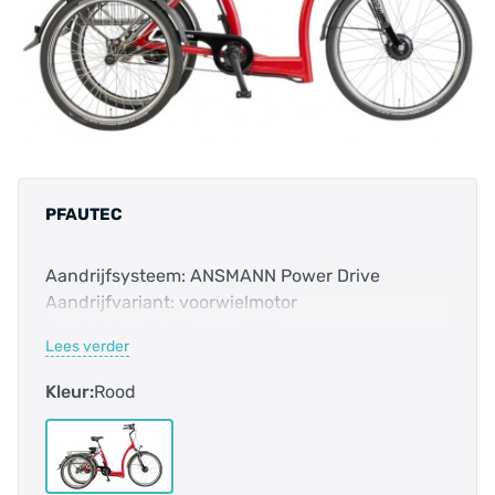
PFAUTEC
Aandrijfsysteem: ANSMANN Power Drive
Aandrijfvariant: voorwielmotor
Aandrijving: kettingaandrijving
Lees verder
Accucapaciteit: 324.0 Wh
Bosch Smart systeem: nee
Kleur:
Rood
Categorie: Driewielfiets met één wiel voor en
twee wielen achter
E-bike: ja
Frame-vorm: lage instap