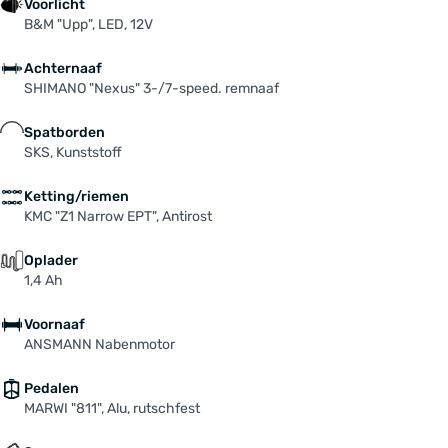
Voorlicht
B&M "Upp", LED, 12V
Achternaaf
SHIMANO "Nexus" 3-/7-speed. remnaaf
Spatborden
SKS, Kunststoff
Ketting/riemen
KMC "Z1 Narrow EPT", Antirost
Oplader
1,4 Ah
Voornaaf
ANSMANN Nabenmotor
Pedalen
MARWI "811", Alu, rutschfest