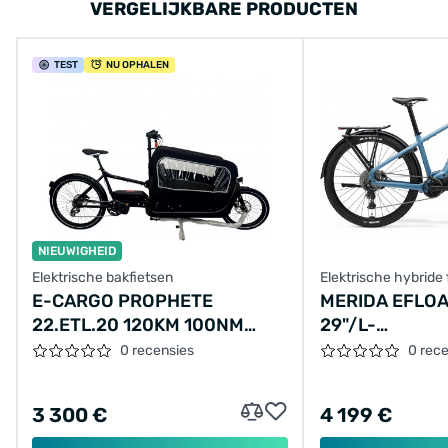
VERGELIJKBARE PRODUCTEN
TEST
NU OPHALEN
NIEUWIGHEID
Elektrische bakfietsen
Elektrische hybride 
E-CARGO PROPHETE
MERIDA EFLOA
22.ETL.20 120KM 100NM
29"/L-
17.5AH 630WH
48CM/9VER/B
0 recensies
0 rec
3 300 €
4 199 €