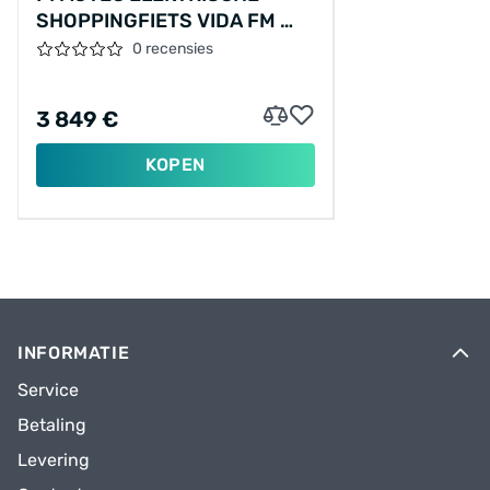
SHOPPINGFIETS VIDA FM №1
26"-24"/ONESIZE/7/ROBINROOD
0 recensies
MAT/02090068
3 849 €
KOPEN
INFORMATIE
Service
Betaling
Levering