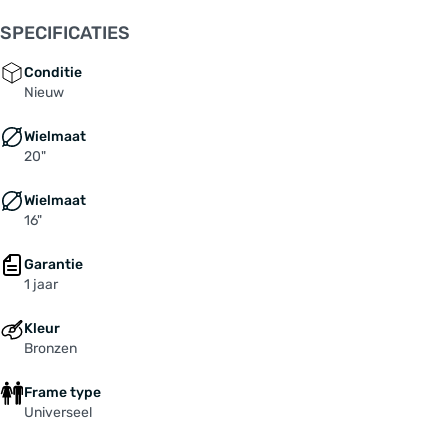
Frame: Stahl
SPECIFICATIES
Grepen: WESTPHAL "438"
Ketting / riemen: KMC "Z1 Narrow EPT", Antirost
Conditie
Kettingscherm: PE-Rohre
Nieuw
Koplamp: B&M "Lumotec Lyt", LED, 20 Lux
Wielmaat
Naaf achterwiel: SHIMANO "Nexus" 3-speed.
20"
remnaaf / SHIMANO "Nexus" 7-speed. remnaaf /
KT, alu, 36 L.
Wielmaat
Naaf voorwiel: SHIMANO Nabendynamo
16"
Pedalen: MARWI "811", Alu, rutschfest
Rem: SHIMANO V-Brake "BR-T4000"
Garantie
Remgreep: SACCON "LK-1820", mit
1 jaar
Feststellfunktion
Kleur
Spaken: BÜCHEL, 2,0 mm, Niro
Bronzen
Spatborden: SKS, Kunststoff
Stuur: LEADTEC, Alu, schwarz
Frame type
Tandwiel / riemenschijf: SHIMANO, 23 Z.
Universeel
Velgen: REMERX "Dragon L-719", Hohlkammer