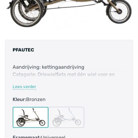
PFAUTEC
Aandrijving: kettingaandrijving
Categorie: Driewielfiets met één wiel voor en
twee wielen achter
Lees verder
E-bike: nee
Frame-vorm: unisex
Kleur:
Bronzen
Frame veerweg: 38 mm
Geslacht: unisex
Hoofdkleur: goud
Kleurnaam fabrikant: bronzegold matt
Materiaal 1: staal
Framemaat:
Universeel