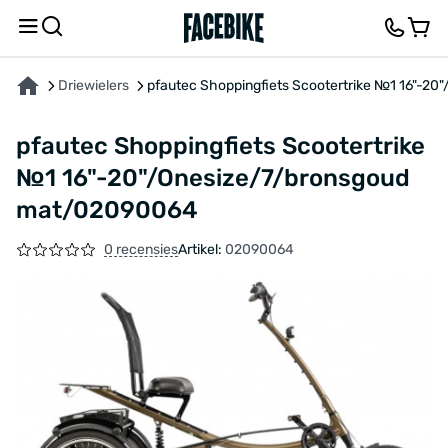
OVER HET PRODUCT
KENMERKEN
FEEDBACK EN VRAGEN
Driewielers
pfautec Shoppingfiets Scootertrike №1 16"-2
pfautec Shoppingfiets Scootertrike
№1 16"-20"/Onesize/7/bronsgoud
mat/02090064
0 recensies
Artikel:
02090064