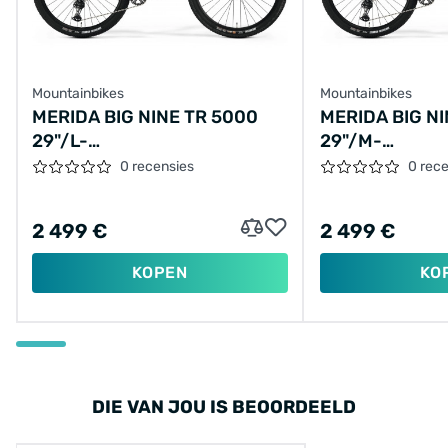
Mountainbikes
Mountainbikes
MERIDA BIG NINE TR 5000
MERIDA BIG NI
29"/L-
29"/M-
44CM/12VER/CHAMPAGNE/2024/A62411A027
41CM/12VER/
0 recensies
0 rec
2 499 €
2 499 €
KOPEN
KO
DIE VAN JOU IS BEOORDEELD