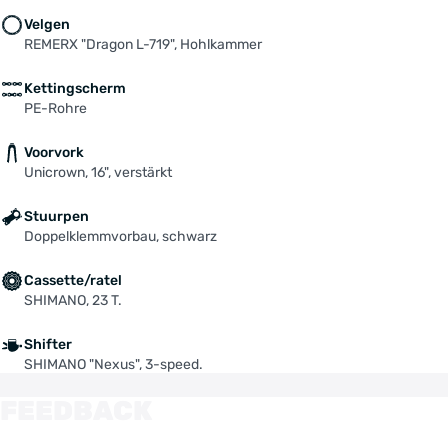
Velgen
REMERX "Dragon L-719", Hohlkammer
Kettingscherm
PE-Rohre
Voorvork
Unicrown, 16", verstärkt
Stuurpen
Doppelklemmvorbau, schwarz
Cassette/ratel
SHIMANO, 23 T.
Shifter
SHIMANO "Nexus", 3-speed.
FEEDBACK