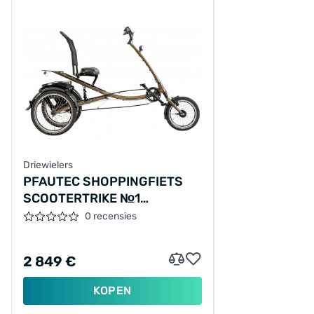
Driewielers
PFAUTEC SHOPPINGFIETS
SCOOTERTRIKE №1
16"-20"/ONESIZE/7/BRONSGOUD
0 recensies
MAT/02090064
2 849 €
KOPEN