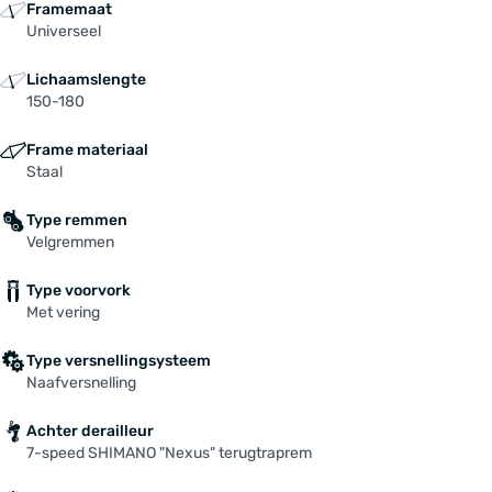
Versteller: SHIMANO "Nexus", 3-speed.
Framemaat
Voorbouw: Doppelklemmvorbau, schwarz
Universeel
Voorvork: Unicrown, 16", verstärkt
Lichaamslengte
Zadel: SCT-Sitzpolster
150-180
Frame materiaal
Staal
Type remmen
Velgremmen
Type voorvork
Met vering
Type versnellingsysteem
Naafversnelling
Achter derailleur
7-speed SHIMANO "Nexus" terugtraprem