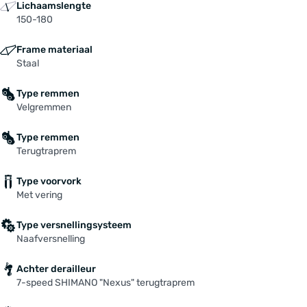
Tandwiel / riemenschijf: SHIMANO, 23 Z.
Lichaamslengte
Velgen: REMERX "Dragon L-719", Hohlkammer
150-180
Versteller: SHIMANO "Nexus", 7-Gg., 2300mm
Frame materiaal
Voorbouw: Ahead ergotec Crab 2 schwarz, Ø
Staal
25,4 mm
Voorvork: Federgabel 24", schwarz,
Type remmen
Scheibenbremse & V-Brake
Velgremmen
Zadel: WITTKOP "Liberty"
Zadelpen: ERGOTEC, Ø 27,2 mm, gefedert, Level
Type remmen
5
Terugtraprem
Type voorvork
Met vering
Type versnellingsysteem
Naafversnelling
Achter derailleur
7-speed SHIMANO "Nexus" terugtraprem