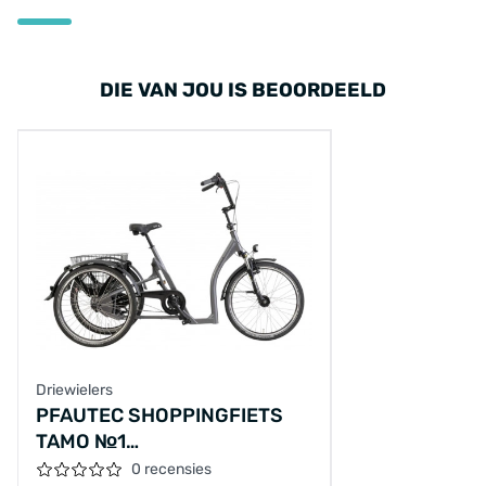
DIE VAN JOU IS BEOORDEELD
Driewielers
PFAUTEC SHOPPINGFIETS
TAMO №1
24"/45CM/7/BLAUWGRIJS
0 recensies