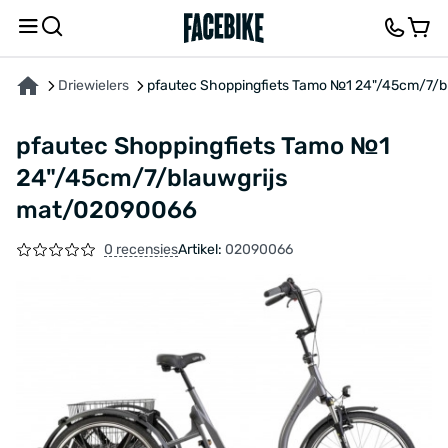
OVER HET PRODUCT
KENMERKEN
BESCHRIJVING
FEEDBACK EN VRAGEN
Driewielers
pfautec Shoppingfiets Tamo №1 24"/45cm/7/
pfautec Shoppingfiets Tamo №1
24"/45cm/7/blauwgrijs
mat/02090066
0 recensies
Artikel:
02090066