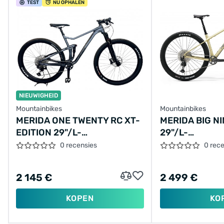
TEST
NU OPHALEN
NIEUWIGHEID
Mountainbikes
Mountainbikes
MERIDA ONE TWENTY RC XT-
MERIDA BIG NI
EDITION 29"/L-
29"/L-
48CM/12VER/ANTRACIET/2020/A62111A01428
44CM/12VER/
0 recensies
0 rec
2 145 €
2 499 €
KOPEN
KO