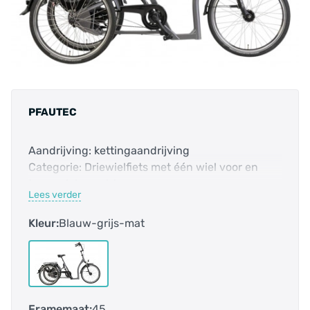
PFAUTEC
Aandrijving: kettingaandrijving
Categorie: Driewielfiets met één wiel voor en
twee wielen achter
Lees verder
E-bike: nee
Frame-vorm: lage instap
Kleur:
Blauw-grijs-mat
Framehoogte: 45 cm
Geslacht: unisex
Hoofdkleur: blauw
Kleurnaam fabrikant: blaugrau matt
Materiaal 1: staal
Framemaat:
45