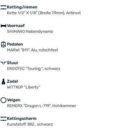
Ketting/riemen
Kette 1/2" X 1/8" (Breite 7,9mm), Antirost
Voornaaf
SHIMANO Nabendynamo
Pedalen
MARWI "811", Alu, rutschfest
Stuur
ERGOTEC "Touring ", schwarz
Zadel
WITTKOP "Liberty"
Velgen
REMERX "Dragon L-719", Hohlkammer
Kettingscherm
Kunststoff 38Z , schwarz