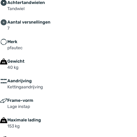
Achtertandwielen
Tandwiel
Aantal versnellingen
7
Merk
pfautec
Gewicht
40 kg
Aandrijving
Kettingaandrijving
Frame-vorm
Lage instap
Maximale lading
153 kg