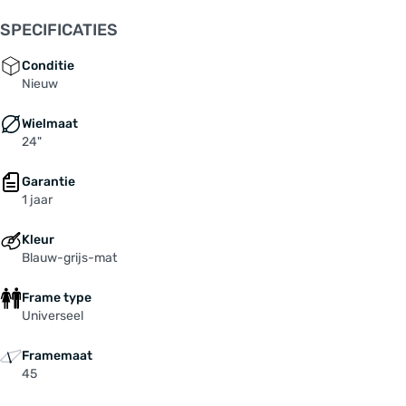
Dynamo: SHIMANO Nabendynamo
SPECIFICATIES
Frame: Stahl
Grepen: WESTPHAL "438"
Conditie
Ketting / riemen: Kette 1/2" X 1/8" (Breite
Nieuw
7,9mm), Antirost
Wielmaat
Kettingscherm: Kunststoff 38Z , schwarz
24"
Koplamp: B&M "Lumotec Lyt", LED, 20 Lux
Naaf achterwiel: SHIMANO "Nexus" 3-speed.
Garantie
remnaaf / SHIMANO "Nexus" 7-speed. remnaaf /
1 jaar
KT, alu, 36 L.
Naaf voorwiel: SHIMANO Nabendynamo
Kleur
Pedalen: MARWI "811", Alu, rutschfest
Blauw-grijs-mat
Rem: SHIMANO V-Brake "BR-T4000"
Frame type
Remgreep: SACCON "LK-1820", mit
Universeel
Feststellfunktion
Spaken: BÜCHEL, 2,0 mm, Niro
Framemaat
Spatborden: SKS, Kunststoff
45
Stuur: ERGOTEC "Touring ", schwarz