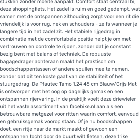
stukken zonder moeite aanpakt. Comfort staat centraal bij
deze shoppingfiets. Het zadel is ruim en goed gedempt, wat
samen met de ontspannen zithouding zorgt voor een rit die
vriendelijk is voor rug, nek en schouders - zelfs wanneer je
langere tijd in het zadel zit. Het stabiele rijgedrag in
combinatie met de comfortabele positie helpt je om met
vertrouwen en controle te rijden, zonder dat je constant
bezig bent met balans of techniek. De robuuste
bagagedrager achteraan maakt het praktisch om
boodschappentassen of andere spullen mee te nemen,
zonder dat dit ten koste gaat van de stabiliteit of het
stuurgedrag. De Pfautec Tamo 1.24 45 cm Blauw/Grijs Mat
is ontworpen met het oog op dagelijks gemak en een
ontspannen rijervaring. In de praktijk voelt deze driewieler
uit het vaste assortiment van facebike.nl aan als een
betrouwbare metgezel voor ritten waarin comfort, eenvoud
en gebruiksgemak voorop staan. Of je nu boodschappen
doet, een ritje naar de markt maakt of gewoon een
ontspannen tocht door de buurt wilt fietsen, deze trike