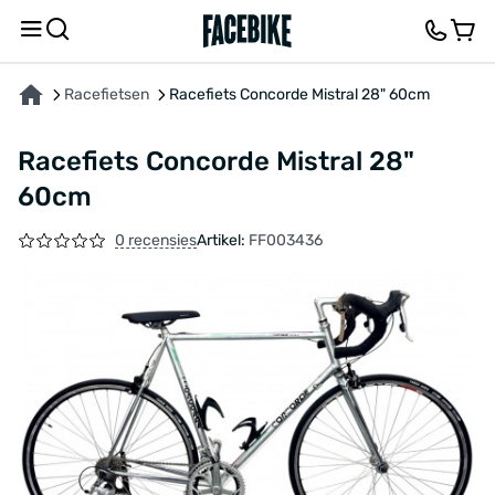
OVER HET PRODUCT
KENMERKEN
BESCHRIJVING
FEEDBACK EN VRAGEN
Racefietsen
Racefiets Concorde Mistral 28" 60cm
Racefiets Concorde Mistral 28"
60cm
0 recensies
Artikel:
FF003436