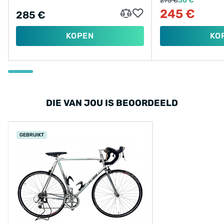
275 €
30 €
245 €
285 €
KOPEN
KO
DIE VAN JOU IS BEOORDEELD
GEBRUIKT