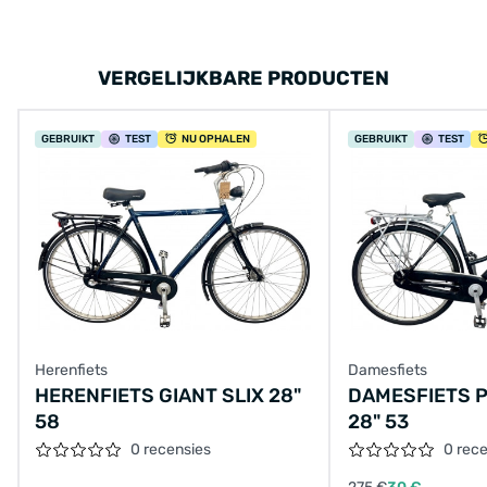
VERGELIJKBARE PRODUCTEN
GEBRUIKT
TEST
NU OPHALEN
GEBRUIKT
TEST
Herenfiets
Damesfiets
HERENFIETS GIANT SLIX 28"
DAMESFIETS 
58
28" 53
0 recensies
0 rec