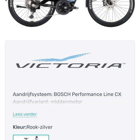
Aandrijfsysteem: BOSCH Performance Line CX
Aandrijfvariant: middenmotor
Aandrijving: kettingaandrijving
Lees verder
Accucapaciteit: 750.0 Wh
Bidex-Code: 122010
Kleur:
Rook-zilver
Bosch Smart systeem: ja
Bovenbuis: 627 mm