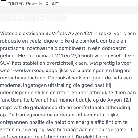
CONTEC "Powerloc XL AZ"
BESCHRIJVING
Victoria elektrische SUV-fiets Avyon 12.1 in rookzilver is een
robuuste en veelzijdige e-bike die comfort, controle en
praktische inzetbaarheid combineert in één doordacht
geheel. Met framemaat M11 en 27,5-inch wielen voelt deze
SUV-fiets stabiel en overzichtelijk aan, wat prettig is voor
woon-werkverkeer, dagelijkse verplaatsingen en langere
recreatieve tochten. De rookzilver kleur geeft de fiets een
moderne, ingetogen uitstraling die goed past bij
uiteenlopende stijlen en ritten, zonder afbreuk te doen aan
functionaliteit. Vanaf het moment dat je op de Avyon 12.1
stapt valt de gebalanceerde en comfortabele zithouding
op. De framegeometrie ondersteunt een natuurlijke,
ontspannen positie die helpt om energie efficiënt om te
zetten in beweging, wat bijdraagt aan een aangename rit,
zelfs wanneer de afstand groeit. De elektrische