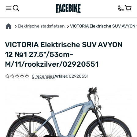
OVER HET PRODUCT
KENMERKEN
BESCHRIJVING
FEEDBACK EN VRAGEN
Elektrische stadsfietsen
VICTORIA Elektrische SUV AVYON 
VICTORIA Elektrische SUV AVYON
12 №1 27.5"/53cm-
M/11/rookzilver/02920551
0 recensies
Artikel:
02920551