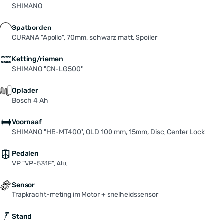
SHIMANO
Spatborden
CURANA "Apollo", 70mm, schwarz matt, Spoiler
Ketting/riemen
SHIMANO "CN-LG500"
Oplader
Bosch 4 Ah
Voornaaf
SHIMANO "HB-MT400", OLD 100 mm, 15mm, Disc, Center Lock
Pedalen
VP "VP-531E", Alu,
Sensor
Trapkracht-meting im Motor + snelheidssensor
Stand