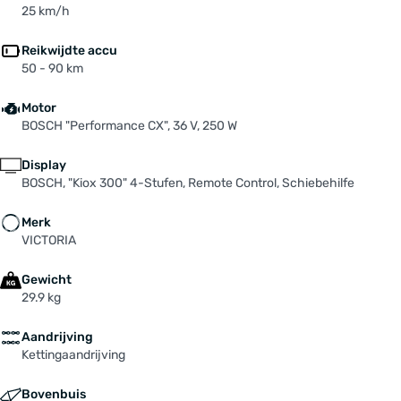
40 mm, verstellbar
25 km/h
Stuur: ERGOTEC "Low Riser Bar", 720 mm, Ø 31,8
mm, schwarz
Reikwijdte accu
50 - 90 km
Tandwiel / riemenschijf: SHIMANO
Velgen: MACH 1 "MAXX"
Motor
Versteller: SHIMANO "Deore XT"
BOSCH "Performance CX", 36 V, 250 W
Voorbouw: ERGOTEC "Sepia 50", Ø31,8 mm,
verstellbar, schwarz, 90mm
Display
Voorvork: SUNTOUR "SF21-MOBIE34 AIR",
BOSCH, "Kiox 300" 4-Stufen, Remote Control, Schiebehilfe
einstellbar, Lockout, 100mm
Zadel: SELLE ROYAL "Explora" Italy, Moderate
Merk
VICTORIA
Male
Zadelpen: ERGOTEC Patent "Viper", Ø 31,6 mm,
Gewicht
10mm Setback, Alu, black
29.9 kg
Aandrijving
Kettingaandrijving
Bovenbuis