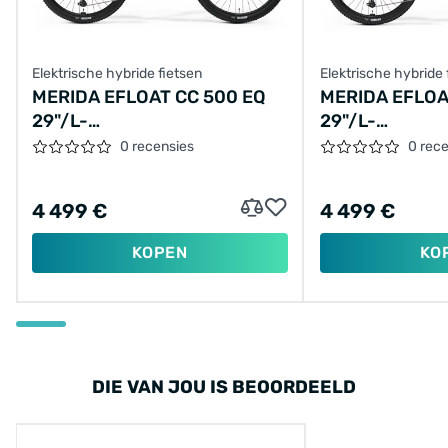
Elektrische hybride fietsen
Elektrische hybride 
MERIDA EFLOAT CC 500 EQ
MERIDA EFLOA
29"/L-
29"/L-
48CM/10VER/BEIGE/2026/A62611A00964
48CM/10VER/B
0 recensies
0 rec
4 499 €
4 499 €
KOPEN
KO
DIE VAN JOU IS BEOORDEELD