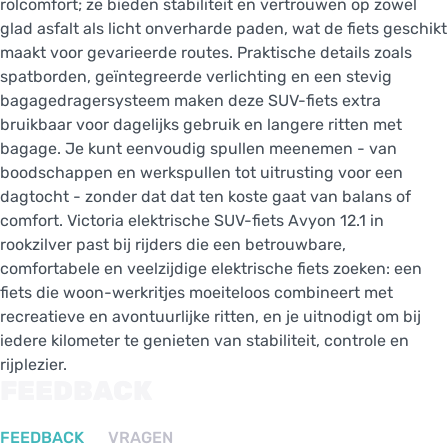
rolcomfort; ze bieden stabiliteit en vertrouwen op zowel
glad asfalt als licht onverharde paden, wat de fiets geschikt
maakt voor gevarieerde routes. Praktische details zoals
spatborden, geïntegreerde verlichting en een stevig
bagagedragersysteem maken deze SUV-fiets extra
bruikbaar voor dagelijks gebruik en langere ritten met
bagage. Je kunt eenvoudig spullen meenemen - van
boodschappen en werkspullen tot uitrusting voor een
dagtocht - zonder dat dat ten koste gaat van balans of
comfort. Victoria elektrische SUV-fiets Avyon 12.1 in
rookzilver past bij rijders die een betrouwbare,
comfortabele en veelzijdige elektrische fiets zoeken: een
fiets die woon-werkritjes moeiteloos combineert met
recreatieve en avontuurlijke ritten, en je uitnodigt om bij
iedere kilometer te genieten van stabiliteit, controle en
rijplezier.
FEEDBACK
FEEDBACK
VRAGEN