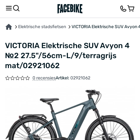
OVER HET PRODUCT
KENMERKEN
FEEDBACK EN VRAGEN
Elektrische stadsfietsen
VICTORIA Elektrische SUV Avyon 
VICTORIA Elektrische SUV Avyon 4
№2 27.5"/56cm-L/9/terragrijs
mat/02921062
0 recensies
Artikel:
02921062