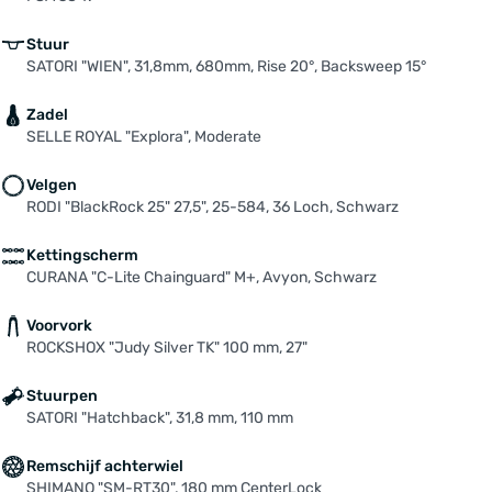
Stuur
SATORI "WIEN", 31,8mm, 680mm, Rise 20°, Backsweep 15°
Zadel
SELLE ROYAL "Explora", Moderate
Velgen
RODI "BlackRock 25" 27,5", 25-584, 36 Loch, Schwarz
Kettingscherm
CURANA "C-Lite Chainguard" M+, Avyon, Schwarz
Voorvork
ROCKSHOX "Judy Silver TK" 100 mm, 27"
Stuurpen
SATORI "Hatchback", 31,8 mm, 110 mm
Remschijf achterwiel
SHIMANO "SM-RT30", 180 mm CenterLock