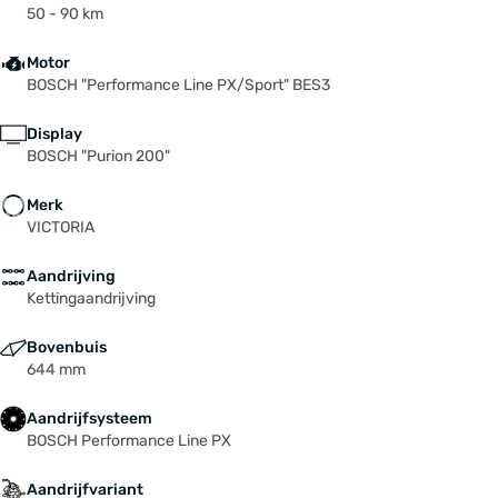
Schutzblech H.R.: CURANA "Orbit", 65 mm,
50 - 90 km
schwarz matt, Nano COB
Schutzblech V.R.: CURANA "Orbit", 65 mm,
Motor
BOSCH "Performance Line PX/Sport" BES3
schwarz matt
Sensor: Trapkracht-meting im Motor +
Display
snelheidssensor
BOSCH "Purion 200"
Spaken: 2,0 mm, Niro, schwarz
Standaad: URSUS "R97 IC invisible Connect"
Merk
Stuur: SATORI "WIEN", 31,8mm, 680mm, Rise 20°,
VICTORIA
Backsweep 15°
Tandwiel / riemenschijf: SHIMANO "Cues CS-
Aandrijving
Kettingaandrijving
LG400", LINKGLIDE, 9-fach, 11-41 Zähne
Velgen: RODI "BlackRock 25" 27,5", 25-584, 36
Bovenbuis
Loch, Schwarz
644 mm
Versteller: SHIMANO "Cues SL-U4010"
Voorbouw: SATORI "Hatchback", 31,8 mm, 110
Aandrijfsysteem
mm
BOSCH Performance Line PX
Voorvork: ROCKSHOX "Judy Silver TK" 100 mm,
27"
Aandrijfvariant