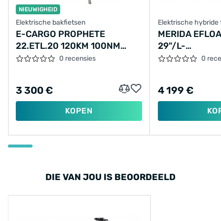
NIEUWIGHEID
Elektrische bakfietsen
Elektrische hybride 
E-CARGO PROPHETE
MERIDA EFLOA
22.ETL.20 120KM 100NM
29"/L-
17.5AH 630WH
48CM/9VER/B
0 recensies
0 rec
3 300 €
4 199 €
KOPEN
KO
DIE VAN JOU IS BEOORDEELD