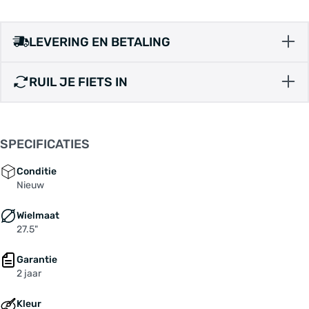
Remsysteem: hydraulische schijfrem
Schakelnaam: 1x9-Gang SHIMANO "Cues"
Schakelratio: 1x 9-speed
LEVERING EN BETALING
Stack: 698 mm
Stuurbuis: 175 mm
RUIL JE FIETS IN
Type schakelsysteem: derailleurversnelling
Uitrusting: spatborden
Veerweg voorvork: 100 mm
Versnellingen: 9-speed
SPECIFICATIES
Voorbouw-lengte: 110.0 mm
Wielmaat: 27,5 "
Conditie
Nieuw
Zitbuis: 560 mm
Zithoek: 73.0 °
Wielmaat
Accu: BOSCH "PowerTube 600" 600 Wh
27.5"
Achterderailleur: SHIMANO "Cues RD-U4000" 9-
Fach
Garantie
Achterlicht: Büchel "Nano COB", integriert im
2 jaar
Schutzblech
Andere: HTM 2.0 Aufnahme
Kleur