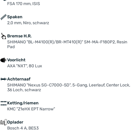
FSA 170 mm, ISIS
Spaken
2,0 mm, Niro, schwarz
Bremse H.R.
SHIMANO "BL-M4100(R)/BR-MT410(R)" SM-MA-F180P2, Resin
Pad
Voorlicht
AXA "NXT", 80 Lux
Achternaaf
SHIMANO "Nexus SG-C7000-5D", 5-Gang, Leerlauf, Center Lock,
36 Loch, schwarz
Ketting/riemen
KMC "Z1eHX EPT Narrow"
Oplader
Bosch 4 A, BES3