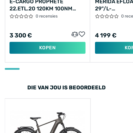
E-CARGO PROPHETE
MERIDA EFLOA
22.ETL.20 120KM 100NM
29"/L-
17.5AH 630WH
48CM/9VER/B
0 recensies
0 rec
3 300 €
4 199 €
KOPEN
KO
DIE VAN JOU IS BEOORDEELD