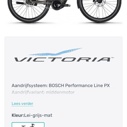
Aandrijfsysteem: BOSCH Performance Line PX
Aandrijfvariant: middenmotor
Aandrijving: kettingaandrijving
Lees verder
Accucapaciteit: 600.0 Wh
Bidex-Code: 122010
Kleur:
Lei-grijs-mat
Bosch Smart systeem: ja
Bovenbuis: 629 mm