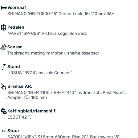
Voornaaf
SHIMANO "HB-TC500-15" Center Lock, 15x110mm, 36H
Pedalen
MARWI "SP-828" Victoria Logo, Schwarz
Sensor
Trapkracht-meting im Motor + snelheidssensor
Stand
URSUS "R97 IC invisible Connect"
Bremse V.R.
SHIMANO "BL-M4100 / BR-MT410", hydraulisch, Post Mount,
Adapter fÜr 180 mm
Kettingblad/riemschijf
ESJOT 42 T.
Stuur
SATORI "WIEN", 31,8mm, 680mm, Rise 20°, Backsweep 15°