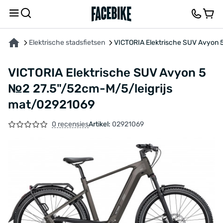
OVER HET PRODUCT
KENMERKEN
FEEDBACK EN VRAGEN
Elektrische stadsfietsen
VICTORIA Elektrische SUV Avyon 
VICTORIA Elektrische SUV Avyon 5
№2 27.5"/52cm-M/5/leigrijs
mat/02921069
0 recensies
Artikel:
02921069