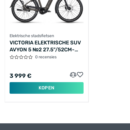
Elektrische stadsfietsen
VICTORIA ELEKTRISCHE SUV
AVYON 5 №2 27.5"/52CM-
M/5/LEIGRIJS
0 recensies
MAT/02921069
3 999 €
KOPEN