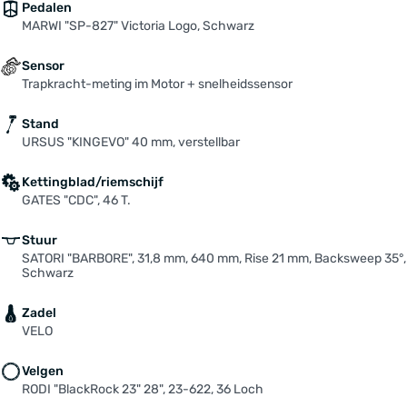
Pedalen
MARWI "SP-827" Victoria Logo, Schwarz
Sensor
Trapkracht-meting im Motor + snelheidssensor
Stand
URSUS "KINGEVO" 40 mm, verstellbar
Kettingblad/riemschijf
GATES "CDC", 46 T.
Stuur
SATORI "BARBORE", 31,8 mm, 640 mm, Rise 21 mm, Backsweep 35°,
Schwarz
Zadel
VELO
Velgen
RODI "BlackRock 23" 28", 23-622, 36 Loch