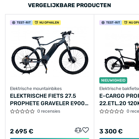
VERGELIJKBARE PRODUCTEN
TEST
-RIT
NU OPHALEN
TEST
-RIT
NU OP
NIEUWIGHEID
Elektrische mountainbikes
Elektrische bakfiet
ELEKTRISCHE FIETS 27.5
E-CARGO PRO
PROPHETE GRAVELER E9000
22.ETL.20 12
DISC, SPORTDRIVE, 672WH
17.5AH 630WH
0 recensies
0 rec
DT, ZWART-ROOD
2 695 €
3 300 €