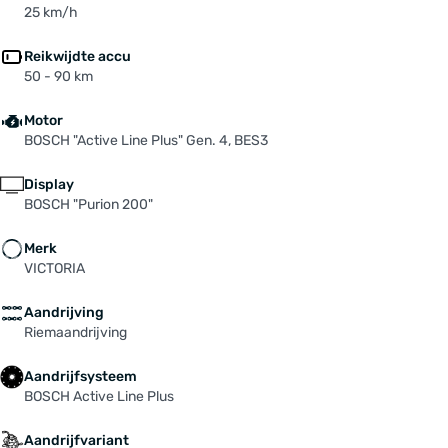
Voorbouw: SATORI "BARBORE", 31,8 mm, 90 mm
25 km/h
Voorvork: SUNTOUR "SF24-NEX-E24" DS 700C
Zadel: VELO
Reikwijdte accu
50 - 90 km
Zadelpen: SATORI "SP-C255", 31,6 mm, 300 mm,
15 mm Offset, Black
Motor
BOSCH "Active Line Plus" Gen. 4, BES3
Display
BOSCH "Purion 200"
Merk
VICTORIA
Aandrijving
Riemaandrijving
Aandrijfsysteem
BOSCH Active Line Plus
Aandrijfvariant