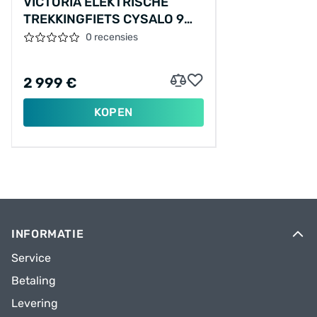
VICTORIA ELEKTRISCHE
TREKKINGFIETS CYSALO 9
№2 28"/44CM-
0 recensies
XS/8/ONYXGRIJS/02921048
2 999 €
KOPEN
INFORMATIE
Service
Betaling
Levering