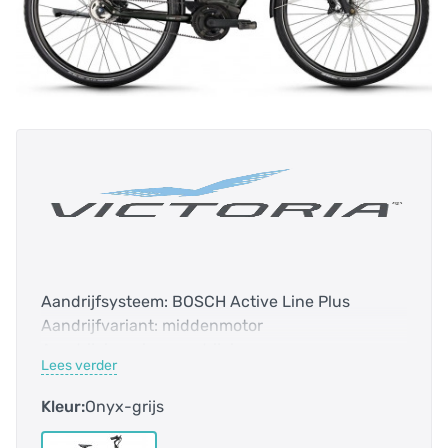
Aandrijfsysteem: BOSCH Active Line Plus
Aandrijfvariant: middenmotor
Aandrijving: riemaandrijving
Lees verder
Accucapaciteit: 545.0 Wh
Bidex-Code: 122010
Kleur:
Onyx-grijs
Bosch Smart systeem: ja
Categorie: Trekking-fiets