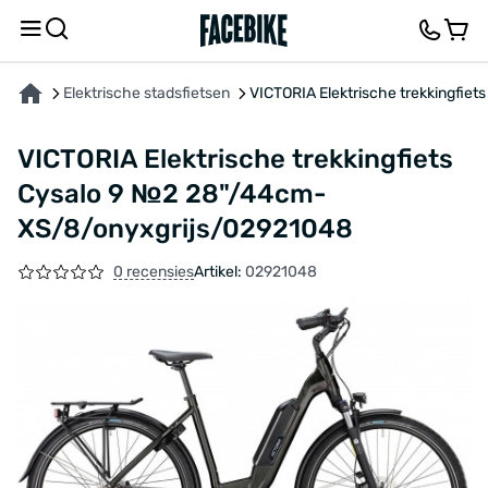
OVER HET PRODUCT
KENMERKEN
FEEDBACK EN VRAGEN
Elektrische stadsfietsen
VICTORIA Elektrische trekkingfi
VICTORIA Elektrische trekkingfiets
Cysalo 9 №2 28"/44cm-
XS/8/onyxgrijs/02921048
0 recensies
Artikel:
02921048