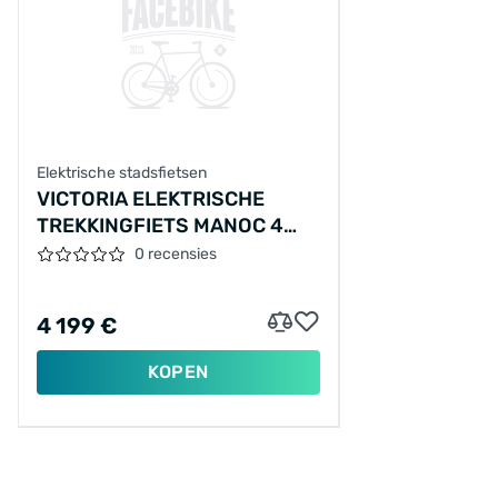
Elektrische stadsfietsen
VICTORIA ELEKTRISCHE
TREKKINGFIETS MANOC 4
№2 28"/58CM/10/TURKOOIS
0 recensies
FADE - ROOD/02912376
4 199 €
KOPEN