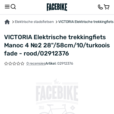
OVER HET PRODUCT
KENMERKEN
FEEDBACK EN VRAGEN
Elektrische stadsfietsen
VICTORIA Elektrische trekkingfie
VICTORIA Elektrische trekkingfiets
Manoc 4 №2 28"/58cm/10/turkoois
fade - rood/02912376
0 recensies
Artikel:
02912376