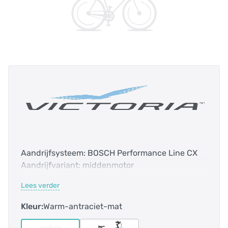
Aandrijfsysteem: BOSCH Performance Line CX
Aandrijfvariant: middenmotor
Aandrijving: kettingaandrijving
Lees verder
Accucapaciteit: 625.0 Wh
Bosch Smart systeem: ja
Kleur:
Warm-antraciet-mat
Categorie: Trekking-fiets
E-bike: ja