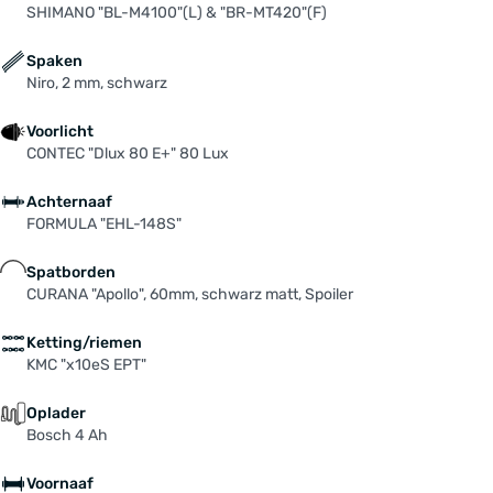
SHIMANO "BL-M4100"(L) & "BR-MT420"(F)
Spaken
Niro, 2 mm, schwarz
Voorlicht
CONTEC "Dlux 80 E+" 80 Lux
Achternaaf
FORMULA "EHL-148S"
Spatborden
CURANA "Apollo", 60mm, schwarz matt, Spoiler
Ketting/riemen
KMC "x10eS EPT"
Oplader
Bosch 4 Ah
Voornaaf