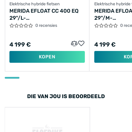
Elektrische hybride fietsen
Elektrische hybride 
MERIDA EFLOAT CC 400 EQ
MERIDA EFLOA
29"/L-
29"/M-
48CM/9VER/BLAUW/2026/A62611A00984
43CM/9VER/B
0 recensies
0 rec
4 199 €
4 199 €
KOPEN
KO
DIE VAN JOU IS BEOORDEELD