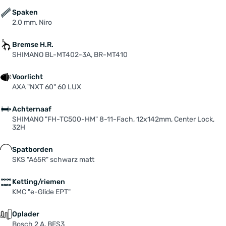
Spaken
2,0 mm, Niro
Bremse H.R.
SHIMANO BL-MT402-3A, BR-MT410
Voorlicht
AXA "NXT 60" 60 LUX
Achternaaf
SHIMANO "FH-TC500-HM" 8-11-Fach, 12x142mm, Center Lock,
32H
Spatborden
SKS "A65R" schwarz matt
Ketting/riemen
KMC "e-Glide EPT"
Oplader
Bosch 2 A, BES3