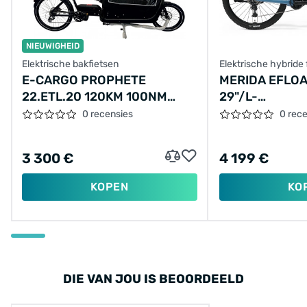
NIEUWIGHEID
Elektrische bakfietsen
Elektrische hybride 
E-CARGO PROPHETE
MERIDA EFLOA
22.ETL.20 120KM 100NM
29"/L-
17.5AH 630WH
48CM/9VER/B
0 recensies
0 rec
3 300 €
4 199 €
KOPEN
KO
DIE VAN JOU IS BEOORDEELD