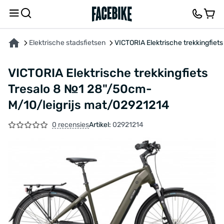
OVER HET PRODUCT
KENMERKEN
FEEDBACK EN VRAGEN
Elektrische stadsfietsen
VICTORIA Elektrische trekkingfie
VICTORIA Elektrische trekkingfiets
Tresalo 8 №1 28"/50cm-
M/10/leigrijs mat/02921214
0 recensies
Artikel:
02921214