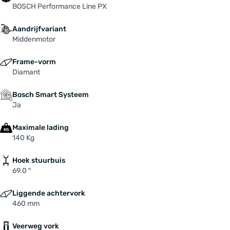
BOSCH Performance Line PX
mit Ganganzeige
Voorbouw: HL Barbore 31.8mm, EXT 90mm, with
Aandrijfvariant
Faceplatemount sandblasted anodized black
Middenmotor
Voorvork: SUNTOUR "SF19-NEX-E25C NLO",
einstellbar, Lockout, 63mm Travel, Tapered,
Frame-vorm
DISC, QR15 700C
Diamant
Zadel: SELLE ROYAL "Essenza" with embossed
corners
Bosch Smart Systeem
Ja
Zadelpen: ERGOTEC SPS-405 alloy 31.6x350mm
anod. Bk
Maximale lading
140 Kg
Hoek stuurbuis
69.0 °
Liggende achtervork
460 mm
Veerweg vork