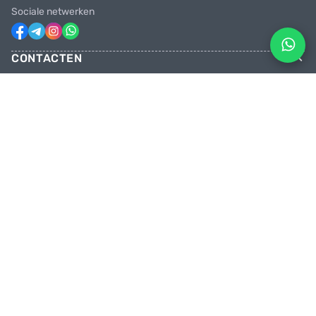
Sociale netwerken
CONTACTEN
Telefoons
+31 6 81928746
+31 6 28382471
Email
facebikenl@gmail.com
Geopend maandag t/m zaterdag van
10:00 tot 20:00 uur
Onze winkel
Paradijsvogelstraat 14, 9713 BV Groningen
TRAP MET ONS OP DE PEDALEN
Kom bij ons en wees als eerste op de hoogte van kortingen en promoties