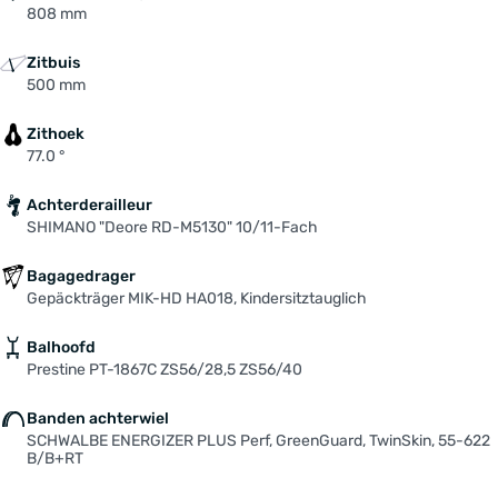
808 mm
Zitbuis
500 mm
Zithoek
77.0 °
Achterderailleur
SHIMANO "Deore RD-M5130" 10/11-Fach
Bagagedrager
Gepäckträger MIK-HD HA018, Kindersitztauglich
Balhoofd
Prestine PT-1867C ZS56/28,5 ZS56/40
Banden achterwiel
SCHWALBE ENERGIZER PLUS Perf, GreenGuard, TwinSkin, 55-622
B/B+RT