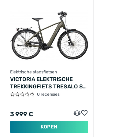
Elektrische stadsfietsen
VICTORIA ELEKTRISCHE
TREKKINGFIETS TRESALO 8
№1 28"/50CM-
0 recensies
M/10/LEIGRIJS
MAT/02921214
3 999 €
KOPEN