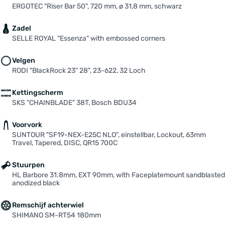
ERGOTEC "Riser Bar 50", 720 mm, ø 31,8 mm, schwarz
Zadel
SELLE ROYAL "Essenza" with embossed corners
Velgen
RODI "BlackRock 23" 28", 23-622, 32 Loch
Kettingscherm
SKS "CHAINBLADE" 38T, Bosch BDU34
Voorvork
SUNTOUR "SF19-NEX-E25C NLO", einstellbar, Lockout, 63mm
Travel, Tapered, DISC, QR15 700C
Stuurpen
HL Barbore 31.8mm, EXT 90mm, with Faceplatemount sandblasted
anodized black
Remschijf achterwiel
SHIMANO SM-RT54 180mm