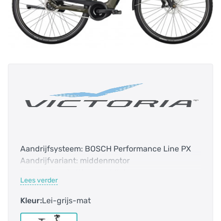
Aandrijfsysteem: BOSCH Performance Line PX
Aandrijfvariant: middenmotor
Aandrijving: kettingaandrijving
Lees verder
Accucapaciteit: 800.0 Wh
Bidex-Code: 122010
Kleur:
Lei-grijs-mat
Bosch Smart systeem: ja
Bovenbuis: 585 mm