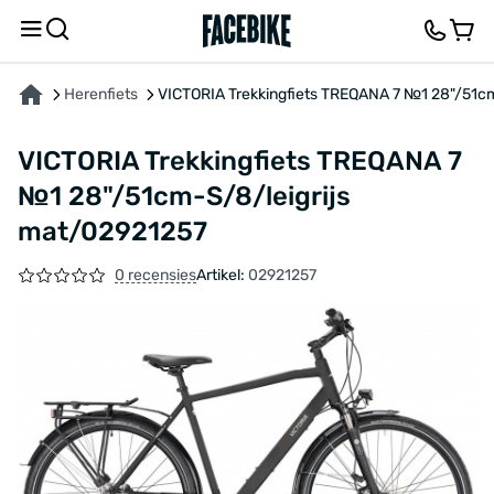
OVER HET PRODUCT
KENMERKEN
FEEDBACK EN VRAGEN
Herenfiets
VICTORIA Trekkingfiets TREQANA 7 №1 28"/51c
VICTORIA Trekkingfiets TREQANA 7
№1 28"/51cm-S/8/leigrijs
mat/02921257
0 recensies
Artikel:
02921257