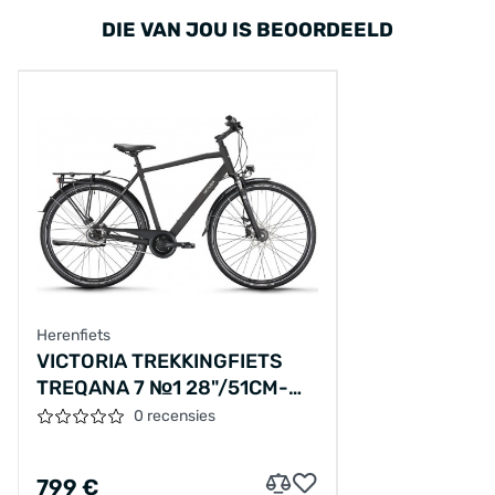
DIE VAN JOU IS BEOORDEELD
Herenfiets
VICTORIA TREKKINGFIETS
TREQANA 7 №1 28"/51CM-
S/8/LEIGRIJS
0 recensies
MAT/02921257
799 €