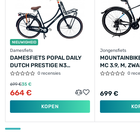
NIEUWIGHEID
Damesfiets
Jongensfiets
DAMESFIETS POPAL DAILY
MOUNTAINBIKE
DUTCH PRESTIGE N3
MC 3.9, M, ZW
28"/59/MAT
0 recensies
0 rec
ZWART/S010159001M,28-59
699 €
35 €
664 €
699 €
KOPEN
KO