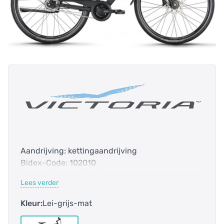
Aandrijving: kettingaandrijving
Bidex-Code: 102010
Categorie: Trekking-fiets
Lees verder
DST-code: 1B00
E-bike: nee
Kleur:
Lei-grijs-mat
Fedas-Code: 155011
Frame-vorm: Diamant