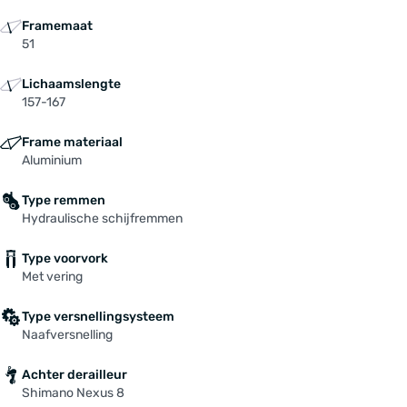
Spatborden: Eurofender "Rapido", Kunststoff
Framemaat
Standaad: ATRAN "Rex HV"
51
Stuur: HL "Trekking", Alu
Tandwiel / riemenschijf: SHIMANO 19 T.
Lichaamslengte
Velgen: 622x25, 32 H., Disc, black
157-167
Versteller: SHIMANO "Nexus", 8-Gang
Frame materiaal
Voorbouw: HL, Alu, verstellbar
Aluminium
Voorvork: SUNTOUR "SF20-NEX-DS", 63 mm
Zadel: SELLE ROYAL "Vivo Ergo"
Type remmen
Zadelpen: ZOOM "SP-C207", 27,2x350 mm
Hydraulische schijfremmen
Type voorvork
Met vering
Type versnellingsysteem
Naafversnelling
Achter derailleur
Shimano Nexus 8