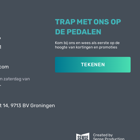
TRAP MET ONS OP
DE PEDALEN
6
Kom bij ons en wees als eerste op de
1
hoogte van kortingen en promoties
TEKENEN
.com
 zaterdag van
r
t 14, 9713 BV Groningen
Created by
Sense Production