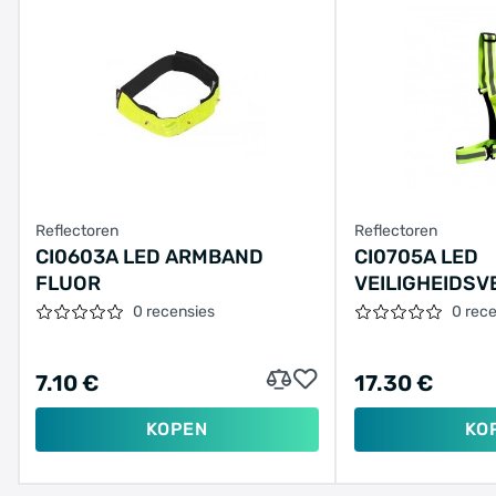
Reflectoren
Reflectoren
CI0603A LED ARMBAND
CI0705A LED
FLUOR
VEILIGHEIDSV
0 recensies
0 rec
7.10 €
17.30 €
KOPEN
KO