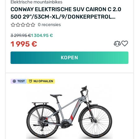
Elektrische mountainbikes
CONWAY ELEKTRISCHE SUV CAIRON C 2.0
500 29"/53CM-XL/9/DONKERPETROL
METALLIC - ROOD/02823144
0 recensies
3 299.95 €
1 304.95 €
1 995 €
KOPEN
TEST
NU OPHALEN