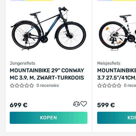
Jongensfiets
Meisjesfiets
MOUNTAINBIKE 29" CONWAY
MOUNTAINBIK
MC 3.9, M, ZWART-TURKOOIS
3.7 27.5"/41C
0 recensies
0 rec
699 €
599 €
KOPEN
KO