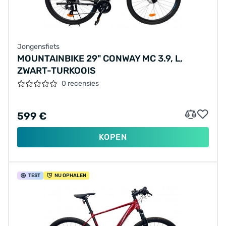
Jongensfiets
MOUNTAINBIKE 29" CONWAY MC 3.9, L,
ZWART-TURKOOIS
0 recensies
599 €
KOPEN
TEST
NU OPHALEN