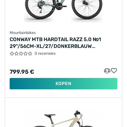
Mountainbikes
CONWAY MTB HARDTAIL RAZZ 5.0 №1
29"/56CM-XL/27/DONKERBLAUW
MAT/02810490
0 recensies
799.95 €
KOPEN