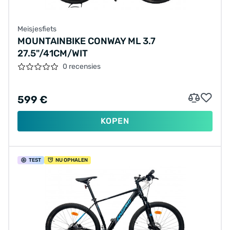
Meisjesfiets
MOUNTAINBIKE CONWAY ML 3.7
27.5"/41CM/WIT
0 recensies
599 €
KOPEN
TEST
NU OPHALEN