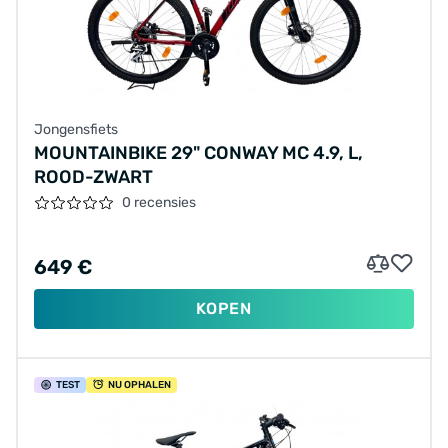
Jongensfiets
MOUNTAINBIKE 29" CONWAY MC 4.9, L,
ROOD-ZWART
0 recensies
649 €
KOPEN
TEST
NU OPHALEN