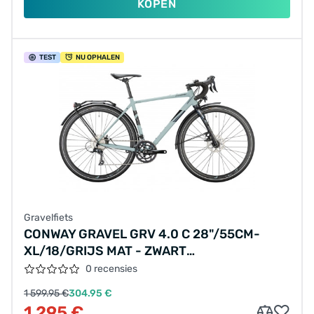
KOPEN
TEST
NU OPHALEN
Gravelfiets
CONWAY GRAVEL GRV 4.0 C 28"/55CM-
XL/18/GRIJS MAT - ZWART
METALLIC/02897536
0 recensies
1 599.95 €
304.95 €
1 295 €