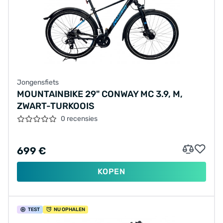
Jongensfiets
MOUNTAINBIKE 29" CONWAY MC 3.9, M,
ZWART-TURKOOIS
0 recensies
699 €
KOPEN
TEST
NU OPHALEN