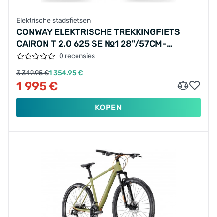
Elektrische stadsfietsen
CONWAY ELEKTRISCHE TREKKINGFIETS
CAIRON T 2.0 625 SE №1 28"/57CM-
XL/9/SCHADUWGRIJS METALLIC MAT -
0 recensies
ROOD METALLIC/02810533
3 349.95 €
1 354.95 €
1 995 €
KOPEN