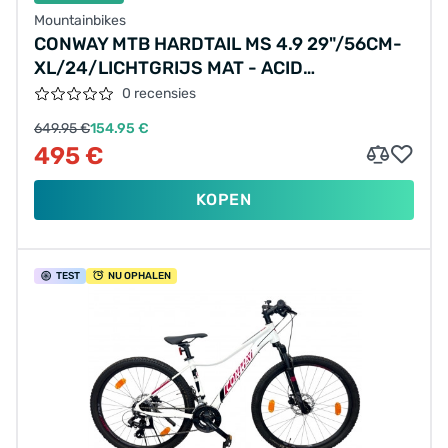
Mountainbikes
CONWAY MTB HARDTAIL MS 4.9 29"/56CM-
XL/24/LICHTGRIJS MAT - ACID
METALLIC/02891430
0 recensies
649.95 €
154.95 €
495 €
KOPEN
TEST
NU OPHALEN