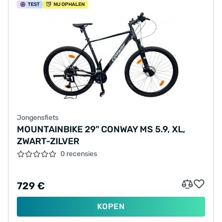
TEST
NU OPHALEN
Jongensfiets
MOUNTAINBIKE 29" CONWAY MS 5.9, XL,
ZWART-ZILVER
0 recensies
729 €
KOPEN