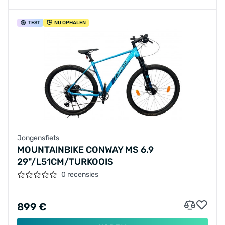
TEST
NU OPHALEN
Jongensfiets
MOUNTAINBIKE CONWAY MS 6.9
29"/L51CM/TURKOOIS
0 recensies
899 €