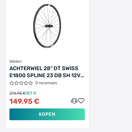
Wielen
ACHTERWIEL 28" DT SWISS
E1800 SPLINE 23 DB SH 12V
DISC CL ALUMINIUM ZWART
0 recensies
276.95 €
127 €
149.95 €
KOPEN