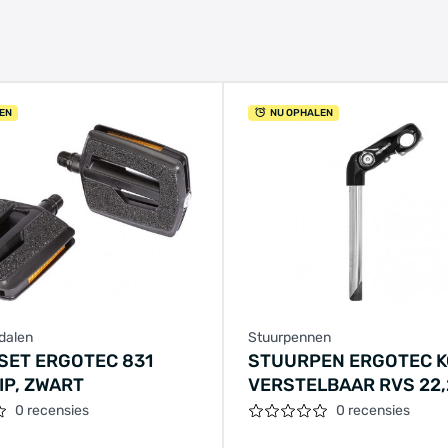
EN
NU OPHALEN
dalen
Stuurpennen
SET ERGOTEC 831
STUURPEN ERGOTEC 
IP, ZWART
VERSTELBAAR RVS 22,
300X110 / 25,4 MM - Z
0 recensies
0 recensies