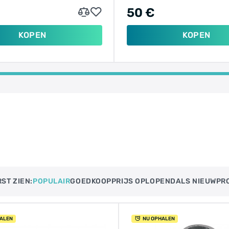
50 €
KOPEN
KOPEN
ST ZIEN:
POPULAIR
GOEDKOOP
PRIJS OPLOPEND​
ALS NIEUW
PR
ALEN
NU OPHALEN