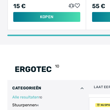
15 €
55 €
KOPEN
10
ERGOTEC
LAAT EER
CATEGORIEËN
Alle resultaten
10
Stuurpennen
4
NU OPH