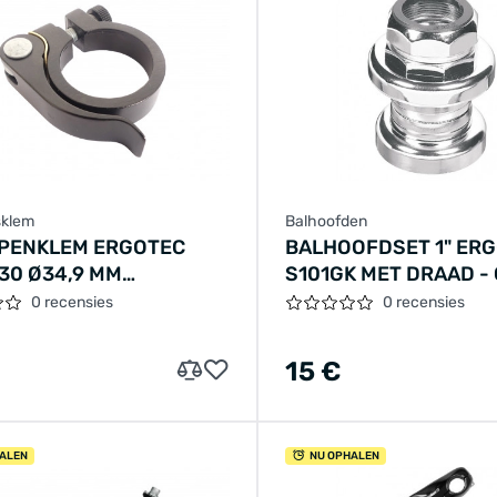
sklem
Balhoofden
PENKLEM ERGOTEC
BALHOOFDSET 1" ER
30 Ø34,9 MM
S101GK MET DRAAD 
NIUM MET
0 recensies
0 recensies
PANNER - ZWART
15 €
ALEN
NU OPHALEN