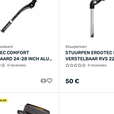
andaard
Stuurpennen
EC COMFORT
STUURPEN ERGOTEC 
AARD 24-28 INCH ALU
VERSTELBAAR RVS 22
ELBAAR MET
300X110 / 25,4 MM - 
0 recensies
0 recensies
NOP OP KAART
50 €
ALEN