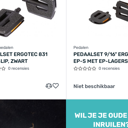
pedalen
Pedalen
LSET ERGOTEC 831
PEDAALSET 9/16" ER
LIP, ZWART
EP-S MET EP-LAGERS
100 MM - ZWART
0 recensies
0 recensies
Niet beschikbaar
WIL JE JE OUDE
INRUILEN