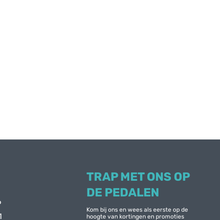
TRAP MET ONS OP
DE PEDALEN
6
Kom bij ons en wees als eerste op de
1
hoogte van kortingen en promoties