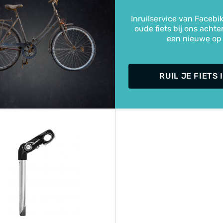
Inruilservice van Facebik
oude fiets bij ons achte
een nieuwe op
RUIL JE FIETS 