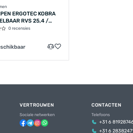
nnen
PEN ERGOTEC KOBRA
ELBAAR RVS 25,4 /
0 / 25,4 MM -
0 recensies
/ZILVER
eschikbaar
VERTROUWEN
CONTACTEN
Sociale netwerken
Telefoons
+31 6 8192874
+31 6 2838247