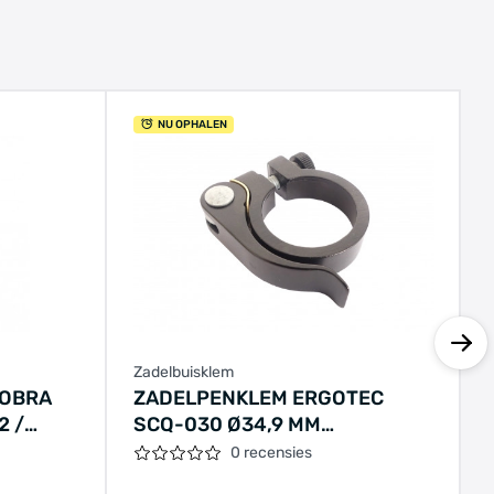
NU OPHALEN
Zadelbuisklem
KOBRA
ZADELPENKLEM ERGOTEC
2 /
SCQ-030 Ø34,9 MM
ILVER
ALUMINIUM MET
0 recensies
SNELSPANNER - ZWART