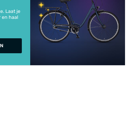
e. Laat je
r en haal
IN