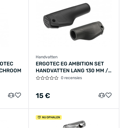
Handvatten
GOTEC
ERGOTEC EG AMBITION SET
- CHROOM
HANDVATTEN LANG 130 MM /
KORT 88 MM ZWART OEM
0 recensies
15 €
NU OPHALEN