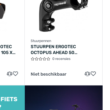
Stuurpennen
GOTEC
STUURPEN ERGOTEC
 105 X
OCTOPUS AHEAD 50
VERSTELBAAR Ø28,6 / 110 /
0 recensies
31,8 MM - ZWART
Niet beschikbaar
 FIETS
?