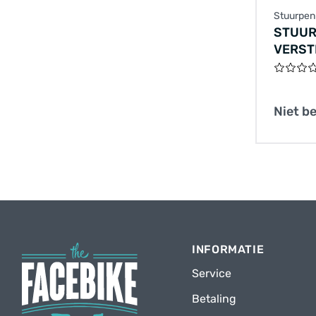
Stuurpe
STUUR
VERST
300X11
ZWART
Niet b
INFORMATIE
Service
Betaling