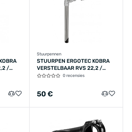
Stuurpennen
KOBRA
STUURPEN ERGOTEC KOBRA
,2 /
VERSTELBAAR RVS 22,2 /
ZILVER
300X110 / 25,4 MM - ZILVER
0 recensies
50 €