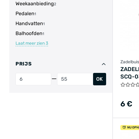
Weekaanbieding
2
Pedalen
1
Handvatten
1
Balhoofden
1
Laat meer zien
3
Zadelbui
PRIJS
ZADEL
SCQ-0
OK
ALUMI
SNELS
6 €
NU OPH