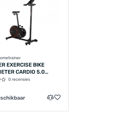
Hometrainer
R EXERCISE BIKE
ETER CARDIO 5.0
ZE/SCHWARZ SCHWARZ
0 recensies
286
eschikbaar