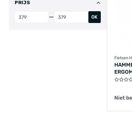
PRIJS
OK
Fietsen 
HAMME
ERGOM
ONESI
02011
Niet b