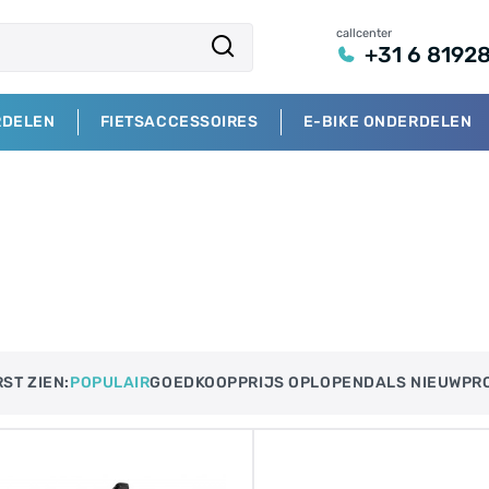
callcenter
+31 6 8192
RDELEN
FIETSACCESSOIRES
E-BIKE ONDERDELEN
ST ZIEN:
POPULAIR
GOEDKOOP
PRIJS OPLOPEND​
ALS NIEUW
PR