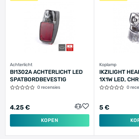
Achterlicht
Koplamp
BI1302A ACHTERLICHT LED
IKZILIGHT HEA
SPATBORDBEVESTIG
1X1W LED, CH
BRACKET (WO
0 recensies
0 rec
PACKAGING)
4.25 €
5 €
KOPEN
KO