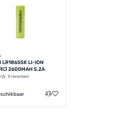
n
 LR1865SK LI-ION
RIJ 2600MAH 5.2A
0 recensies
eschikbaar