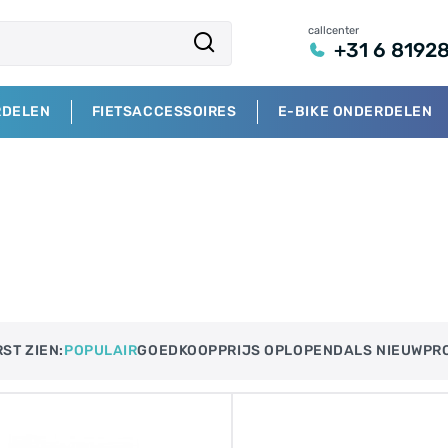
callcenter
+31 6 8192
RDELEN
FIETSACCESSOIRES
E-BIKE ONDERDELEN
ST ZIEN:
POPULAIR
GOEDKOOP
PRIJS OPLOPEND​
ALS NIEUW
PR