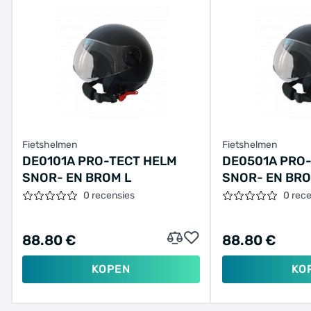
Fietshelmen
Fietshelmen
DE0101A PRO-TECT HELM
DE0501A PRO
SNOR- EN BROM L
SNOR- EN BRO
0 recensies
0 rec
88.80 €
88.80 €
KOPEN
KO