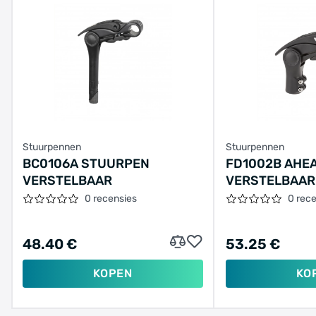
Stuurpennen
Stuurpennen
BC0106A STUURPEN
FD1002B AHE
VERSTELBAAR
VERSTELBAAR
0 recensies
0 rec
48.40 €
53.25 €
KOPEN
KO