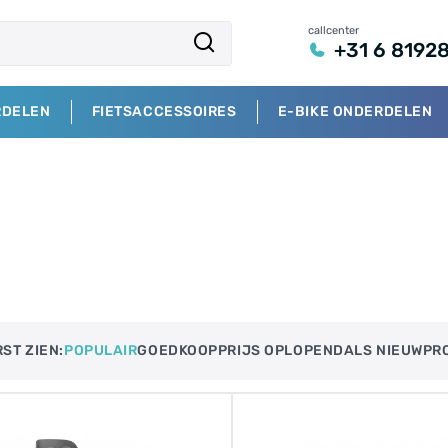
callcenter
+31 6 8192
RDELEN
FIETSACCESSOIRES
E-BIKE ONDERDELEN
ST ZIEN:
POPULAIR
GOEDKOOP
PRIJS OPLOPEND​
ALS NIEUW
PR