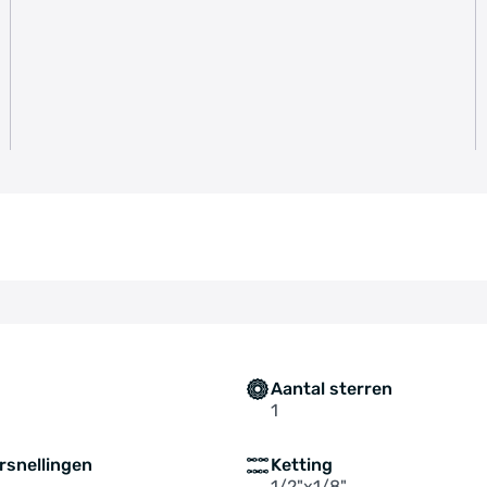
Aantal sterren
1
rsnellingen
Ketting
1/2"x1/8"