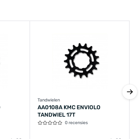
Tandwielen
O
AA0108A KMC ENVIOLO
TANDWIEL 17T
0 recensies