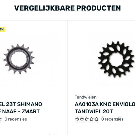
VERGELIJKBARE PRODUCTEN
EN
Tandwielen
EL 23T SHIMANO
AA0103A KMC ENVIOL
 NAAF - ZWART
TANDWIEL 20T
0 recensies
0 recensies