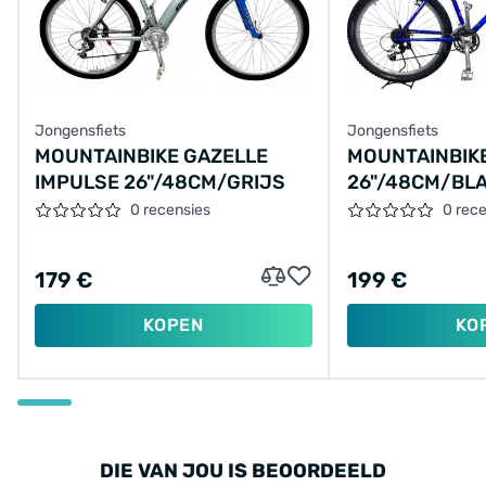
Jongensfiets
Jongensfiets
MOUNTAINBIKE GAZELLE
MOUNTAINBIK
IMPULSE 26"/48CM/GRIJS
26"/48CM/BL
0 recensies
0 rec
179 €
199 €
KOPEN
KO
DIE VAN JOU IS BEOORDEELD