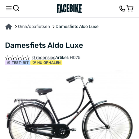
OVER HET PRODUCT
KENMERKEN
BESCHRIJVING
FEEDBACK EN VRAGEN
Oma/opafietsen
Damesfiets Aldo Luxe
Damesfiets Aldo Luxe
0 recensies
Artikel:
H075
TEST
-RIT
NU OPHALEN