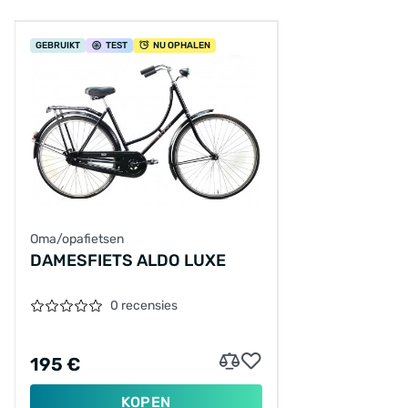
GEBRUIKT
TEST
NU OPHALEN
Oma/opafietsen
DAMESFIETS ALDO LUXE
0 recensies
195 €
KOPEN