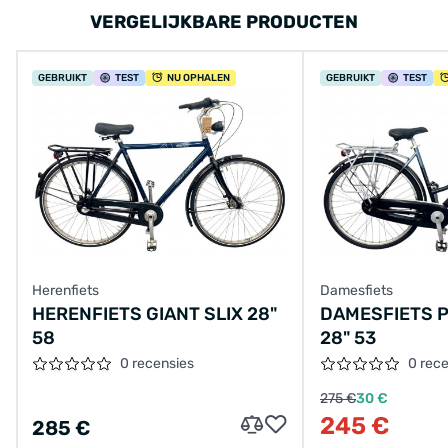
VERGELIJKBARE PRODUCTEN
GEBRUIKT
TEST
NU OPHALEN
GEBRUIKT
TEST
Herenfiets
Damesfiets
HERENFIETS GIANT SLIX 28"
DAMESFIETS 
58
28" 53
0 recensies
0 rec
275 €
30 €
245 €
285 €