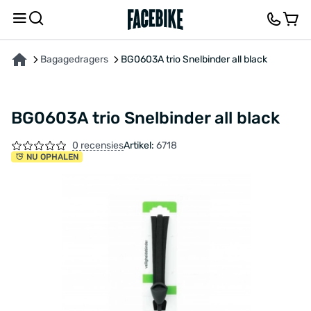
OVER HET PRODUCT
FEEDBACK EN VRAGEN
Bagagedragers
BG0603A trio Snelbinder all black
BG0603A trio Snelbinder all black
0 recensies
Artikel:
6718
NU OPHALEN