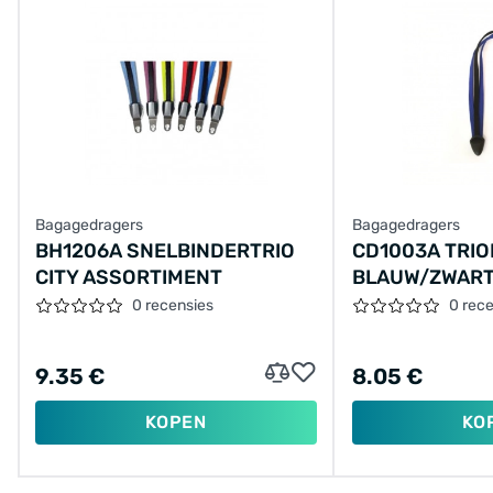
Bagagedragers
Bagagedragers
BH1206A SNELBINDERTRIO
CD1003A TRIO
CITY ASSORTIMENT
BLAUW/ZWAR
0 recensies
0 rec
9.35 €
8.05 €
KOPEN
KO