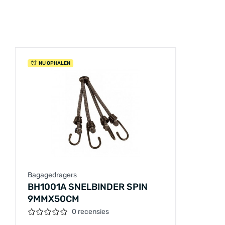
NU OPHALEN
Bagagedragers
BH1001A SNELBINDER SPIN
9MMX50CM
0 recensies