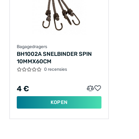
Bagagedragers
BH1002A SNELBINDER SPIN
10MMX60CM
0 recensies
4 €
KOPEN