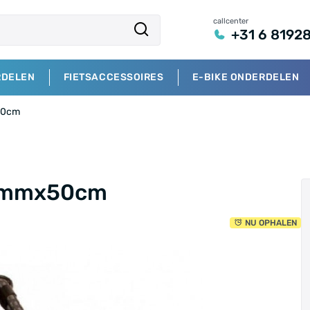
callcenter
+31 6 8192
RDELEN
FIETSACCESSOIRES
E-BIKE ONDERDELEN
50cm
 9mmx50cm
NU OPHALEN