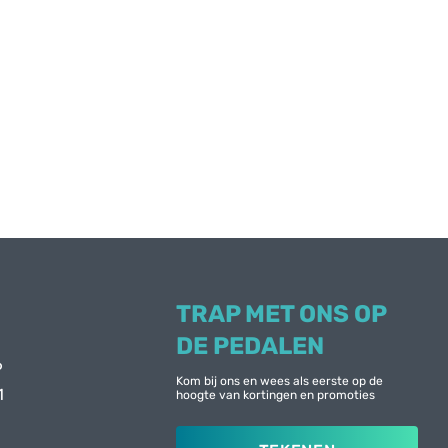
TRAP MET ONS OP
DE PEDALEN
6
Kom bij ons en wees als eerste op de
1
hoogte van kortingen en promoties