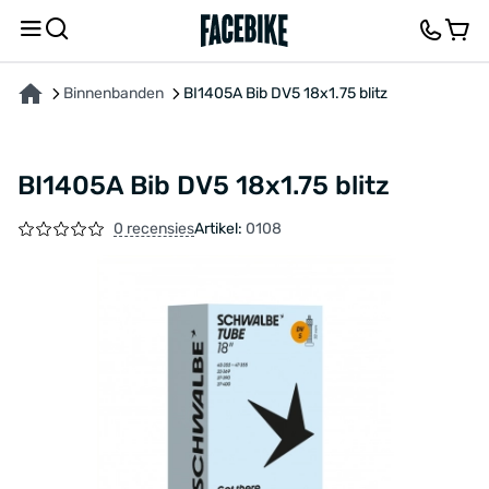
OVER HET PRODUCT
FEEDBACK EN VRAGEN
Binnenbanden
BI1405A Bib DV5 18x1.75 blitz
BI1405A Bib DV5 18x1.75 blitz
0 recensies
Artikel:
0108