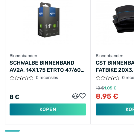
Binnenbanden
Binnenbanden
SCHWALBE BINNENBAND
CST BINNENB
AV2A, 14X1.75 ETRTO 47/60-
FATBIKE 20X3.
254, AUTOVENTIEL AV 40MM
VENTIEL:
0 recensies
0 rec
SCHRADER/AU
10 €
1.05 €
35MM
8.95 €
8 €
KOPEN
KO