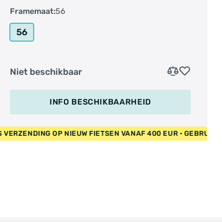
Framemaat:
56
56
Niet beschikbaar
INFO BESCHIKBAARHEID
 • GRATIS VERZENDING OP NIEUW FIETSEN VANAF 400 EUR • G