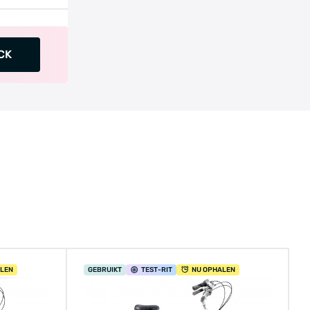
CK
ALEN
GEBRUIKT
TEST
-RIT
NU OPHALEN