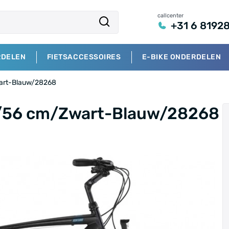
callcenter
+31 6 8192
RDELEN
FIETSACCESSOIRES
E-BIKE ONDERDELEN
wart-Blauw/28268
8"/56 cm/Zwart-Blauw/28268