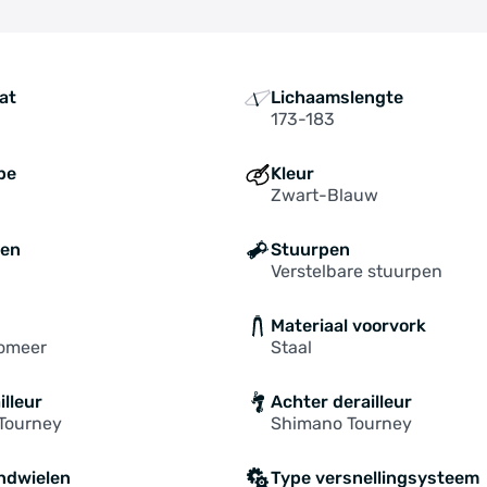
at
Lichaamslengte
173-183
pe
Kleur
Zwart-Blauw
ten
Stuurpen
Verstelbare stuurpen
Materiaal voorvork
tomeer
Staal
illeur
Achter derailleur
Tourney
Shimano Tourney
ndwielen
Type versnellingsysteem