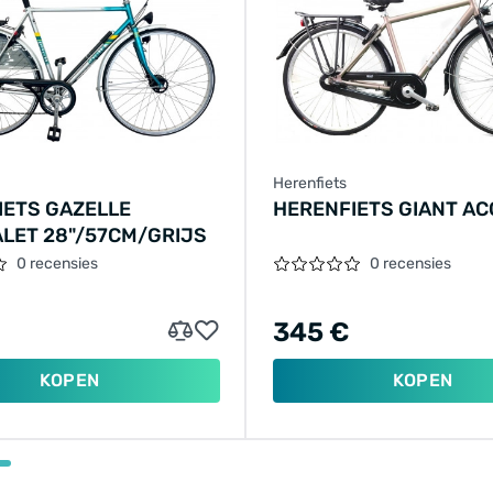
Herenfiets
IETS GAZELLE
HERENFIETS GIANT A
LET 28"/57CM/GRIJS
0 recensies
0 recensies
345 €
KOPEN
KOPEN