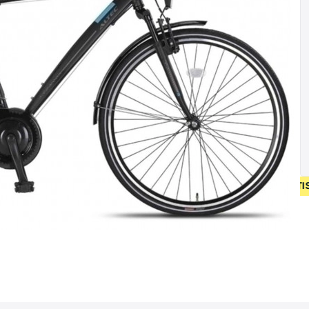
P NIEUW FIETSEN VANAF 400 EUR • GEBRUIKT FIETSEN 55 EUR