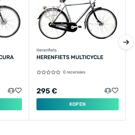
Herenfiets
СCURA
HERENFIETS MULTICYCLE
0 recensies
295 €
KOPEN