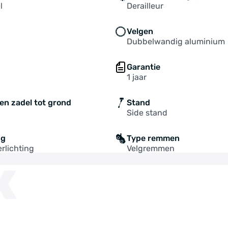
l
Derailleur
Velgen
Dubbelwandig aluminium
Garantie
1 jaar
en zadel tot grond
Stand
Side stand
ng
Type remmen
erlichting
Velgremmen
K