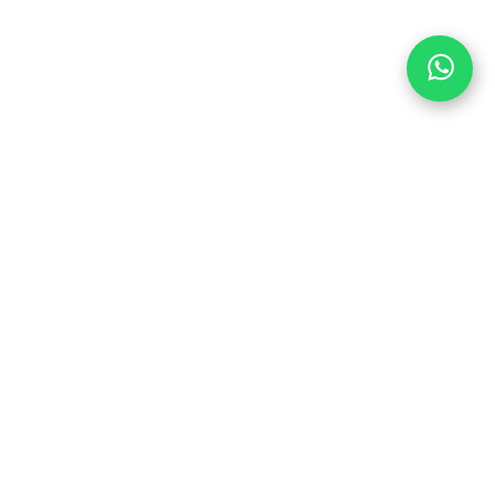
TRAP MET ONS OP
DE PEDALEN
6
Kom bij ons en wees als eerste op de
1
hoogte van kortingen en promoties