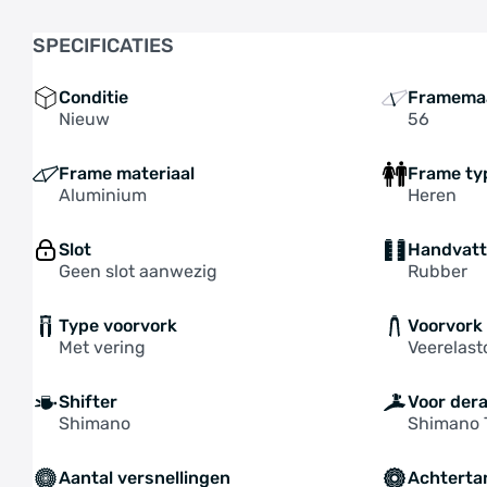
SPECIFICATIES
Conditie
Framema
Nieuw
56
Frame materiaal
Frame ty
Aluminium
Heren
Slot
Handvat
Geen slot aanwezig
Rubber
Type voorvork
Voorvork
Met vering
Veerelas
Shifter
Voor dera
Shimano
Shimano 
Aantal versnellingen
Achterta