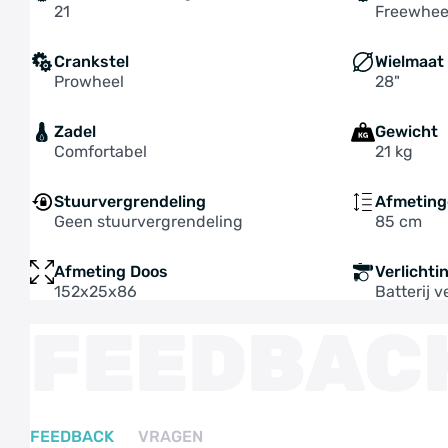
21
Freewhee
Crankstel
Wielmaat
Prowheel
28"
Zadel
Gewicht
Comfortabel
21 kg
Stuurvergrendeling
Afmeting
Geen stuurvergrendeling
85 cm
Afmeting Doos
Verlichti
152x25x86
Batterij v
FEEDBAC
FEEDBACK
VRAGEN