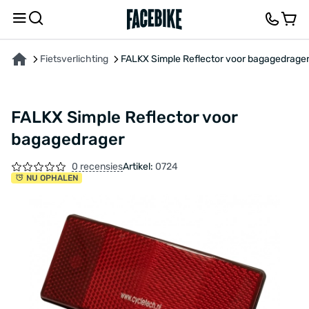
OVER HET PRODUCT
KENMERKEN
FEEDBACK EN VRAGEN
Fietsverlichting
FALKX Simple Reflector voor bagagedrage
FALKX Simple Reflector voor
bagagedrager
0 recensies
Artikel:
0724
NU OPHALEN