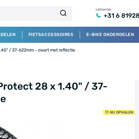
callcenter
+31 6 8192
RDELEN
FIETSACCESSOIRES
E-BIKE ONDERDELEN
1.40" / 37-622mm - zwart met reflectie
rotect 28 x 1.40" / 37-
ie
NU OPHALEN