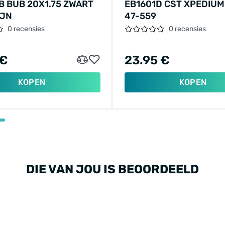
 BUB 20X1.75 ZWART
EB1601D CST XPEDIUM
IJN
47-559
0 recensies
0 recensies
 €
23.95 €
KOPEN
KOPEN
DIE VAN JOU IS BEOORDEELD