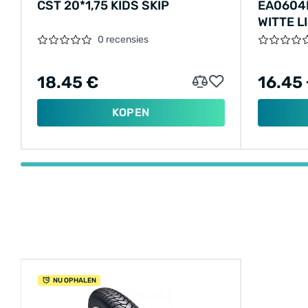
CST 20*1,75 KIDS SKIP
EA0604B
WITTE L
0 recensies
18.45 €
16.45
KOPEN
NU OPHALEN