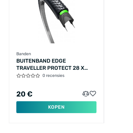
Banden
BUITENBAND EDGE
TRAVELLER PROTECT 28 X
1.40" / 37-622MM - ZWART
0 recensies
MET REFLECTIE
20 €
KOPEN