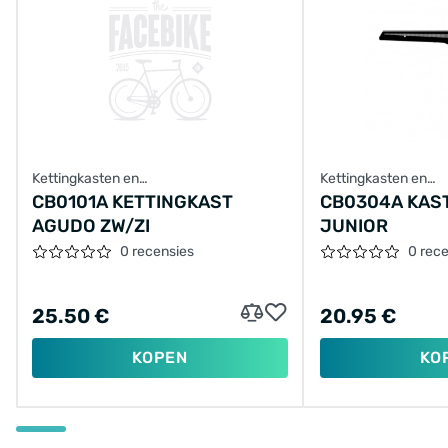
Kettingkasten en
Kettingkasten en
achterbrugbescherming
achterbrugbescher
CB0101A KETTINGKAST
CB0304A KAST
AGUDO ZW/ZI
JUNIOR
0 recensies
0 rec
25.50 €
20.95 €
KOPEN
KO