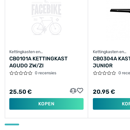
Kettingkasten en
Kettingkasten en
achterbrugbescherming
achterbrugbescher
CB0101A KETTINGKAST
CB0304A KAST
AGUDO ZW/ZI
JUNIOR
0 recensies
0 rec
25.50 €
20.95 €
KOPEN
KO