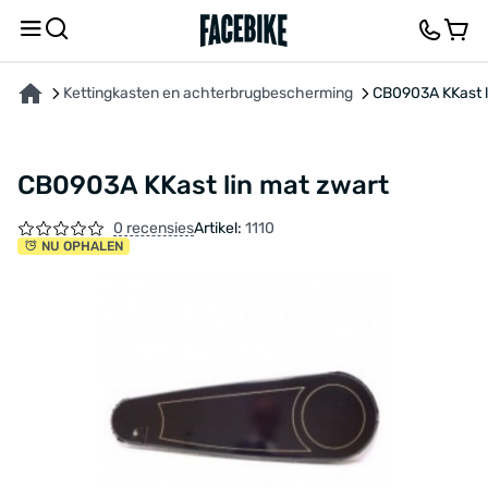
OVER HET PRODUCT
FEEDBACK EN VRAGEN
Kettingkasten en achterbrugbescherming
CB0903A KKast l
CB0903A KKast lin mat zwart
0 recensies
Artikel:
1110
NU OPHALEN