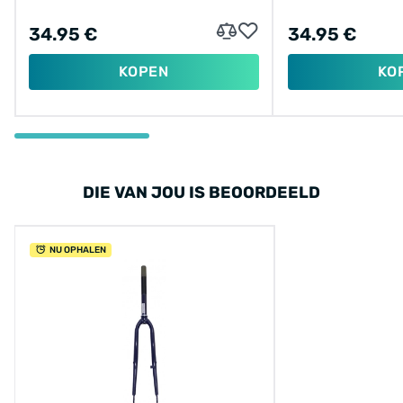
34.95 €
34.95 €
KOPEN
KO
DIE VAN JOU IS BEOORDEELD
NU OPHALEN