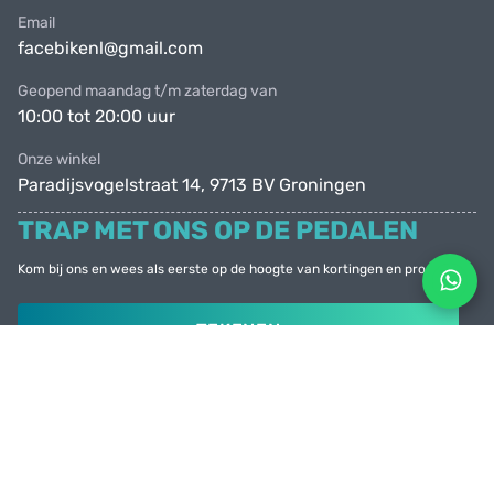
Email
facebikenl@gmail.com
Geopend maandag t/m zaterdag van
10:00 tot 20:00 uur
Onze winkel
Paradijsvogelstraat 14, 9713 BV Groningen
TRAP MET ONS OP DE PEDALEN
Kom bij ons en wees als eerste op de hoogte van kortingen en promoties
TEKENEN
© Facebike 2026
Alle rechten voorbehouden
Created by
Sense Production