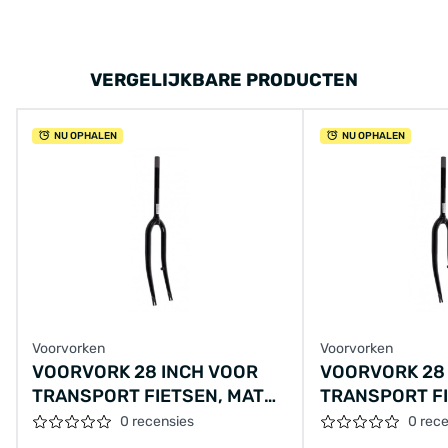
VERGELIJKBARE PRODUCTEN
NU OPHALEN
NU OPHALEN
Voorvorken
Voorvorken
VOORVORK 28 INCH VOOR
VOORVORK 28
TRANSPORT FIETSEN, MAT
TRANSPORT FI
ZWART MET REMNOK. 1 1/8
MET REMNOK. 1
0 recensies
0 rec
INCH