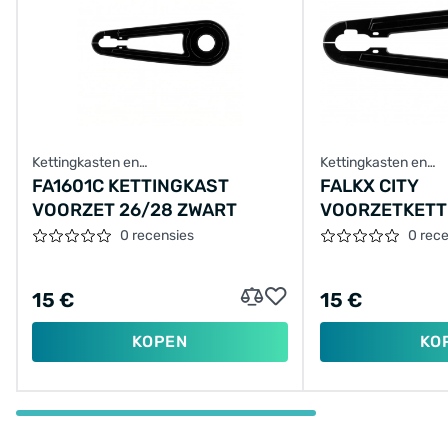
Kettingkasten en
Kettingkasten en
achterbrugbescherming
achterbrugbescher
FA1601C KETTINGKAST
FALKX CITY
VOORZET 26/28 ZWART
VOORZETKETT
26/28 INCH Z
0 recensies
0 rec
15 €
15 €
KOPEN
KO