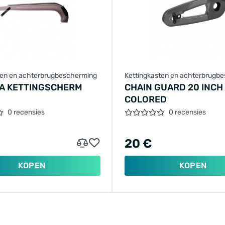
ten en achterbrugbescherming
Kettingkasten en achterbrugb
A KETTINGSCHERM
CHAIN GUARD 20 INCH
COLORED
0 recensies
0 recensies
20 €
KOPEN
KOPEN