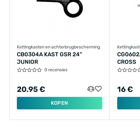
Kettingkasten en achterbrugbescherming
Kettingkas
CB0304A KAST GSR 24"
CG0602
JUNIOR
CROSS
0 recensies
20.95 €
16 €
KOPEN