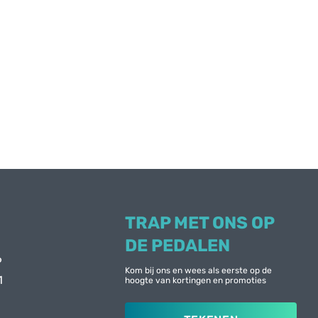
TRAP MET ONS OP
DE PEDALEN
6
Kom bij ons en wees als eerste op de
1
hoogte van kortingen en promoties