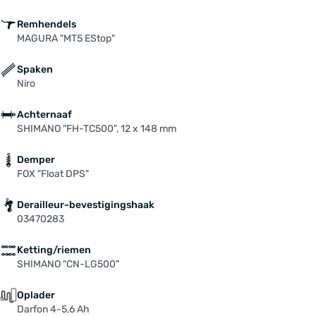
Remhendels
MAGURA "MT5 EStop"
Spaken
Niro
Achternaaf
SHIMANO "FH-TC500", 12 x 148 mm
Demper
FOX "Float DPS"
Derailleur-bevestigingshaak
03470283
Ketting/riemen
SHIMANO "CN-LG500"
Oplader
Darfon 4-5,6 Ah