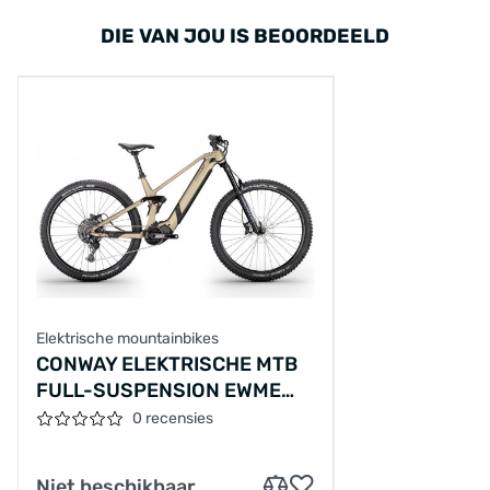
DIE VAN JOU IS BEOORDEELD
Elektrische mountainbikes
CONWAY ELEKTRISCHE MTB
FULL-SUSPENSION EWME
2.0 №2 29"/44CM-
0 recensies
M/10/WOESTIJN MAT -
ZWART MAT/02811048
Niet beschikbaar