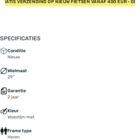
EUR • GRATIS VERZENDING OP NIEUW FIETSEN VANAF 400 EUR 
Schakelratio: 1x 10-speed
Secundaire kleur: zwart
Stack: 628 mm
Stuurbuis: 105 mm
Type schakelsysteem: derailleurversnelling
SPECIFICATIES
Uitrusting: Elektronische duwhulp
Veerweg voorvork: 160 mm
Conditie
Versnellingen: 10-speed
Nieuw
Voorbouw-lengte: 35.0 mm
Wielmaat
Wielbasis: 1232 mm
29"
Wielmaat: 29 "
Zithoek: 75.5 °
Garantie
Accu: Darfon "Intube 720", Lithium-Ionen mit
2 jaar
BMS, 720 Wh
Achterderailleur: SHIMANO "Deore RD-M5130,
Kleur
10-speed
Woestijn-mat
Balhoofd: ZS44 / ZS56, Blocklock
Frame type
Banden achterwiel: SCHWALBE "Magic Mary"
Heren
62-622