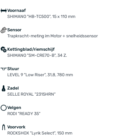
Voornaaf
SHIMANO "HB-TC500", 15 x 110 mm
Sensor
Trapkracht-meting im Motor + snelheidssensor
Kettingblad/riemschijf
SHIMANO "SM-CRE70-B", 34 Z.
Stuur
LEVEL 9 "Low Riser", 31,8, 780 mm
Zadel
SELLE ROYAL "2315HRN"
Velgen
RODI "READY 35"
Voorvork
ROCKSHOX "Lyrik Select", 150 mm