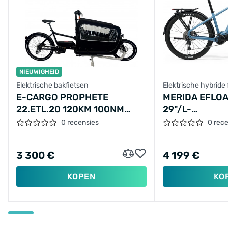
NIEUWIGHEID
Elektrische bakfietsen
Elektrische hybride 
E-CARGO PROPHETE
MERIDA EFLOA
22.ETL.20 120KM 100NM
29"/L-
17.5AH 630WH
48CM/9VER/B
0 recensies
0 rec
3 300 €
4 199 €
KOPEN
KO