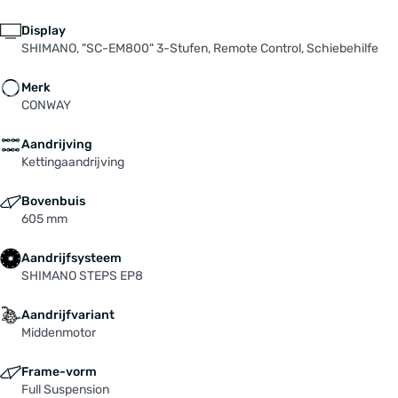
Zadel: SELLE ROYAL "2315HRN"
Display
Zadelpen: LIMOTEC "A1L", 31,6 mm, 150 mm, 445
SHIMANO, "SC-EM800" 3-Stufen, Remote Control, Schiebehilfe
mm
Merk
CONWAY
Aandrijving
Kettingaandrijving
Bovenbuis
605 mm
Aandrijfsysteem
SHIMANO STEPS EP8
Aandrijfvariant
Middenmotor
Frame-vorm
Full Suspension