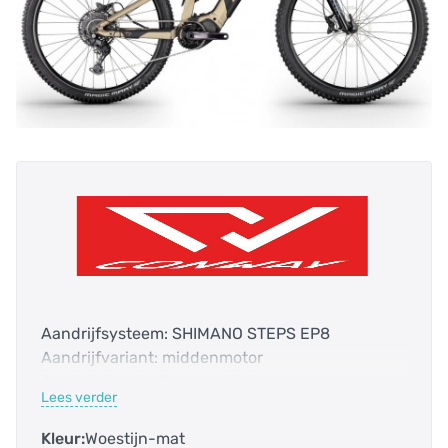
Aandrijfsysteem: SHIMANO STEPS EP8
Aandrijfvariant: middenmotor
Aandrijving: kettingaandrijving
Lees verder
Accucapaciteit: 720.0 Wh
Bosch Smart systeem: nee
Kleur:
Woestijn-mat