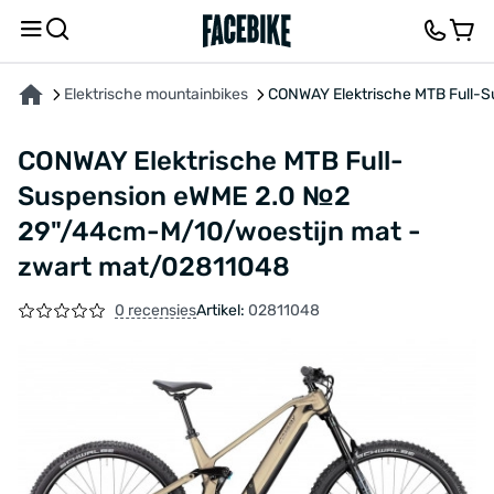
OVER HET PRODUCT
KENMERKEN
FEEDBACK EN VRAGEN
Elektrische mountainbikes
CONWAY Elektrische MTB Full-
CONWAY Elektrische MTB Full-
Suspension eWME 2.0 №2
29"/44cm-M/10/woestijn mat -
zwart mat/02811048
0 recensies
Artikel:
02811048