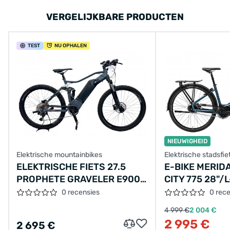
VERGELIJKBARE PRODUCTEN
TEST
NU OPHALEN
NIEUWIGHEID
Elektrische mountainbikes
Elektrische stadsfie
ELEKTRISCHE FIETS 27.5
E-BIKE MERID
PROPHETE GRAVELER E9000
CITY 775 28"/L
DISC, SPORTDRIVE, 672WH
53CM/5VER/B
0 recensies
0 rec
DT, ZWART-ROOD
ZWART/2024/
4 999 €
2 004 €
2 995 €
2 695 €