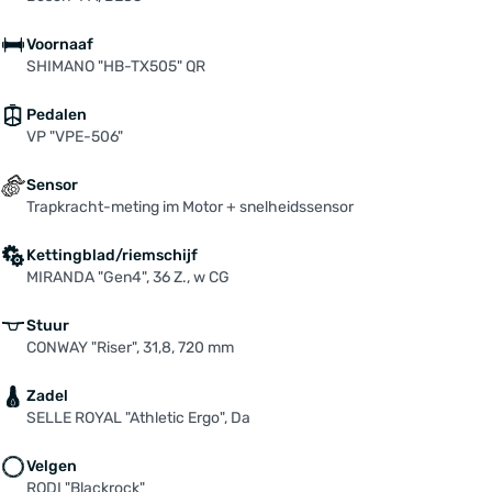
Voornaaf
SHIMANO "HB-TX505" QR
Pedalen
VP "VPE-506"
Sensor
Trapkracht-meting im Motor + snelheidssensor
Kettingblad/riemschijf
MIRANDA "Gen4", 36 Z., w CG
Stuur
CONWAY "Riser", 31,8, 720 mm
Zadel
SELLE ROYAL "Athletic Ergo", Da
Velgen
RODI "Blackrock"