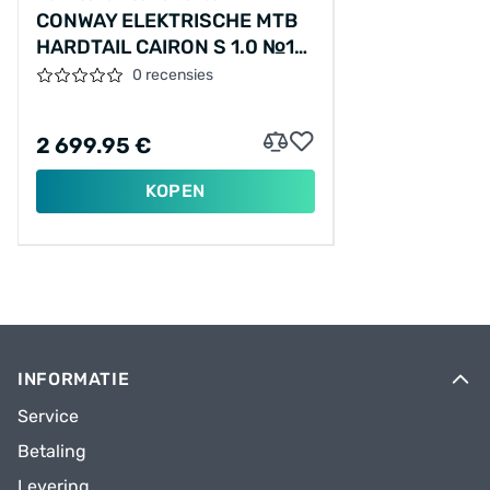
CONWAY ELEKTRISCHE MTB
HARDTAIL CAIRON S 1.0 №1
29"/45CM-
0 recensies
M/9/SCHADUWGRIJS
METALLIC MAT - ROOD
2 699.95 €
METALLIC/02811072
KOPEN
INFORMATIE
Service
Betaling
Levering