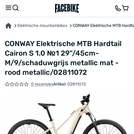
OVER HET PRODUCT
KENMERKEN
FEEDBACK EN VRAGEN
Elektrische mountainbikes
CONWAY Elektrische MTB Hardtai
CONWAY Elektrische MTB Hardtail
Cairon S 1.0 №1 29"/45cm-
M/9/schaduwgrijs metallic mat -
rood metallic/02811072
0 recensies
Artikel:
02811072