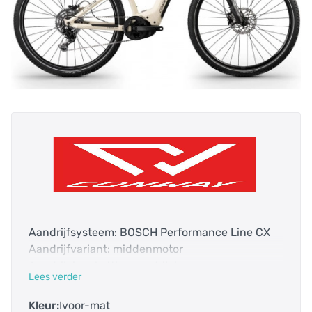
Aandrijfsysteem: BOSCH Performance Line CX
Aandrijfvariant: middenmotor
Aandrijving: kettingaandrijving
Lees verder
Accucapaciteit: 625.0 Wh
Bovenbuis: 600 mm
Kleur:
Ivoor-mat