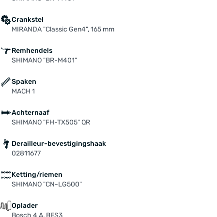
Crankstel
MIRANDA "Classic Gen4", 165 mm
Remhendels
SHIMANO "BR-M401"
Spaken
MACH 1
Achternaaf
SHIMANO "FH-TX505" QR
Derailleur-bevestigingshaak
02811677
Ketting/riemen
SHIMANO "CN-LG500"
Oplader
Bosch 4 A, BES3