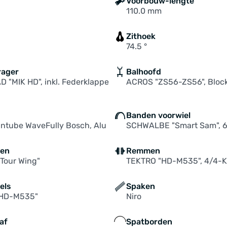
Voorbouw-lengte
110.0 mm
Zithoek
74.5 °
rager
Balhoofd
"MIK HD", inkl. Federklappe
ACROS "ZS56-ZS56", Block
Banden voorwiel
ntube WaveFully Bosch, Alu
SCHWALBE "Smart Sam", 
ten
Remmen
Tour Wing"
TEKTRO "HD-M535", 4/4-K
els
Spaken
"HD-M535"
Niro
af
Spatborden