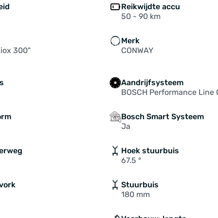
eid
Reikwijdte accu
50 - 90 km
Merk
iox 300"
CONWAY
s
Aandrijfsysteem
BOSCH Performance Line 
orm
Bosch Smart Systeem
Ja
eerweg
Hoek stuurbuis
67.5 °
vork
Stuurbuis
180 mm