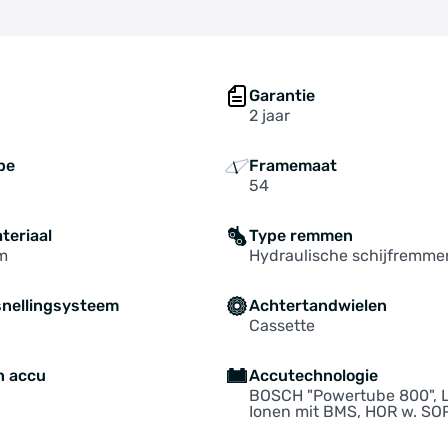
Garantie
2 jaar
pe
Framemaat
54
teriaal
Type remmen
m
Hydraulische schijfremme
snellingsysteem
Achtertandwielen
Cassette
n accu
Accutechnologie
BOSCH "Powertube 800", L
Ionen mit BMS, HOR w. SOP