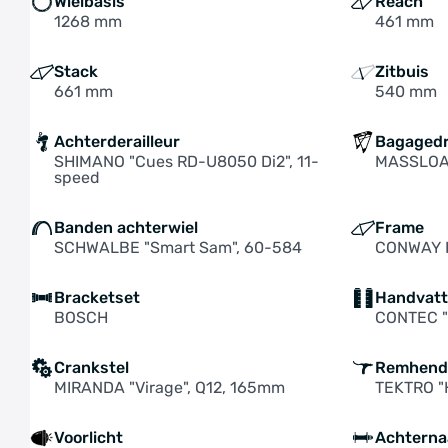
Wielbasis
Reach
1268 mm
461 mm
Stack
Zitbuis
661 mm
540 mm
Achterderailleur
Bagaged
SHIMANO "Cues RD-U8050 Di2", 11-
MASSLOAD 
speed
Banden achterwiel
Frame
SCHWALBE "Smart Sam", 60-584
CONWAY I
Bracketset
Handvat
BOSCH
CONTEC "
Crankstel
Remhend
MIRANDA "Virage", Q12, 165mm
TEKTRO 
Voorlicht
Achterna