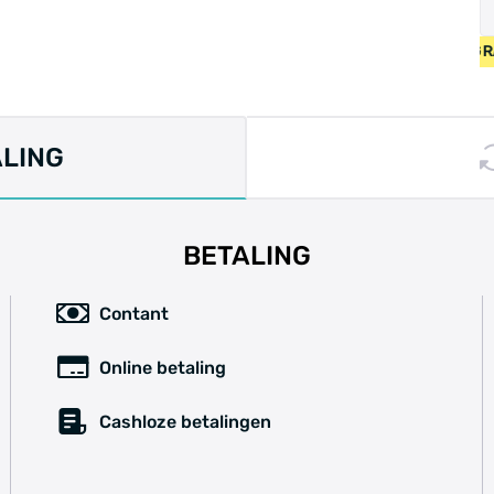
ING OP NIEUW FIETSEN VANAF 400 EUR • GEBRUIKT FIETSEN 55
ALING
BETALING
Contant
Online betaling
Cashloze betalingen