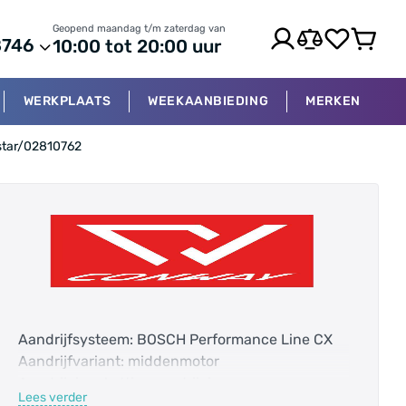
Geopend maandag t/m zaterdag van
8746
10:00 tot 20:00 uur
WERKPLAATS
WEEKAANBIEDING
MERKEN
rstar/02810762
Aandrijfsysteem: BOSCH Performance Line CX
Aandrijfvariant: middenmotor
Aandrijving: kettingaandrijving
Lees verder
Accucapaciteit: 800.0 Wh