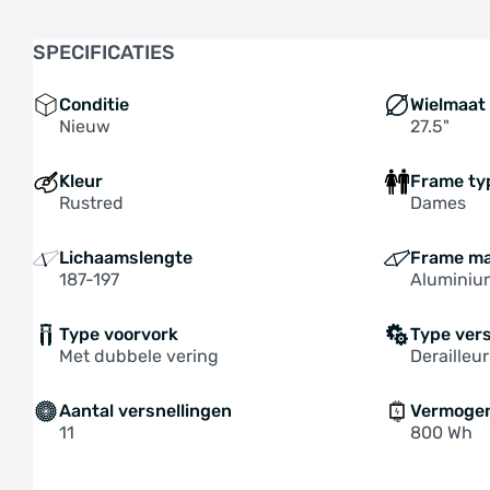
SPECIFICATIES
Conditie
Wielmaat
Nieuw
27.5"
Kleur
Frame ty
Rustred
Dames
Lichaamslengte
Frame ma
187-197
Aluminiu
Type voorvork
Type ver
Met dubbele vering
Derailleur
Aantal versnellingen
Vermoge
11
800 Wh