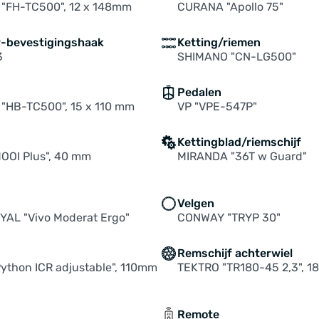
"FH-TC500", 12 x 148mm
CURANA "Apollo 75"
ur-bevestigingshaak
Ketting/riemen
3
SHIMANO "CN-LG500"
Pedalen
"HB-TC500", 15 x 110 mm
VP "VPE-547P"
Kettingblad/riemschijf
OOI Plus", 40 mm
MIRANDA "36T w Guard"
Velgen
YAL "Vivo Moderat Ergo"
CONWAY "TRYP 30"
n
Remschijf achterwiel
ython ICR adjustable", 110mm
TEKTRO "TR180-45 2,3", 
Remote