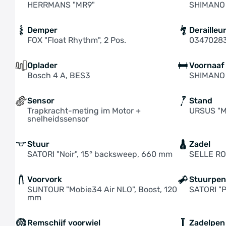
HERRMANS "MR9"
SHIMANO 
Demper
Deraille
FOX "Float Rhythm", 2 Pos.
0347028
Oplader
Voornaaf
Bosch 4 A, BES3
SHIMANO 
Sensor
Stand
Trapkracht-meting im Motor +
URSUS "M
snelheidssensor
Stuur
Zadel
SATORI "Noir", 15° backsweep, 660 mm
SELLE RO
Voorvork
Stuurpe
SUNTOUR "Mobie34 Air NLO", Boost, 120
SATORI "P
mm
Remschijf voorwiel
Zadelpen