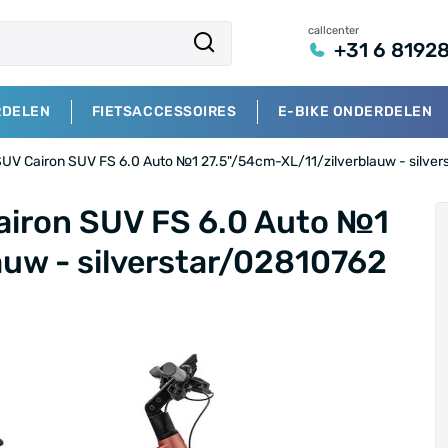
callcenter
+31 6 8192
RDELEN
FIETSACCESSOIRES
E-BIKE ONDERDELEN
UV Cairon SUV FS 6.0 Auto №1 27.5"/54cm-XL/11/zilverblauw - silve
airon SUV FS 6.0 Auto №1
auw - silverstar/02810762