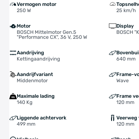
Vermogen motor
Topsnelh
250 W
25 km/h
Motor
Display
BOSCH Mittelmotor Gen.5
BOSCH "K
"Performance CX", 36 V, 250 W
Aandrijving
Bovenbui
Kettingaandrijving
640 mm
Aandrijfvariant
Frame-v
Middenmotor
Wave
Maximale lading
Frame v
140 Kg
120 mm
Liggende achtervork
Veerweg 
499 mm
120 mm