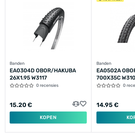
Banden
Banden
EA0304D OBOR/HAKUBA
EA0502A OBO
26X1.95 W3117
700X35C W31
0 recensies
0 rec
15.20 €
14.95 €
KOPEN
KO