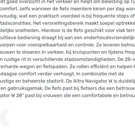
t goed overzicht in het verkeer en helpt om belasting op r
comfort, zelfs wanneer de fiets meerdere keren per dag wor
udig, wat een praktisch voordeel is bij frequente stops of
stadscondities. Het versnellingsbereik maakt soepel optrekk
lijke snelheden. Hierdoor is de fiets geschikt voor vlak terr
uïtieve bediening draagt bij aan een onderhoudsvriendelijke
ntworpen voor voorspelbaarheid en controle. Ze leveren betr
uwen te doseren in verkeer, bij kruispunten en tijdens freq
n rustige rit in verschillende stadsomstandigheden. De 28-
verharde wegen en fietspaden. Ze rollen efficiënt en helpen 
edaagse comfort verder verhoogt. In combinatie met de
ustige en beheerste stadsrit. De Altra Navigator W is duidel
 en gebruiksgemak. De fiets past bij fietsers die een betrou
vigator W 28” past bij vrouwen die een comfortabele en betr
K