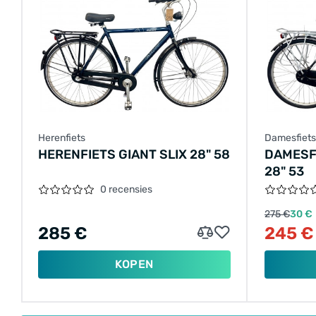
Herenfiets
Damesfiets
HERENFIETS GIANT SLIX 28" 58
DAMESF
28" 53
0 recensies
275 €
30 €
285 €
245 €
KOPEN