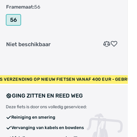
Framemaat:
56
56
Niet beschikbaar
UR • GRATIS VERZENDING OP NIEUW FIETSEN VANAF 400 EUR •
GING ZITTEN EN REED WEG
Deze fiets is door ons volledig geserviced:
Reiniging en smering
Vervanging van kabels en bowdens