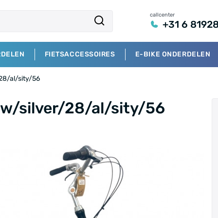
callcenter
+31 6 8192
RDELEN
FIETSACCESSOIRES
E-BIKE ONDERDELEN
28/al/sity/56
w/silver/28/al/sity/56