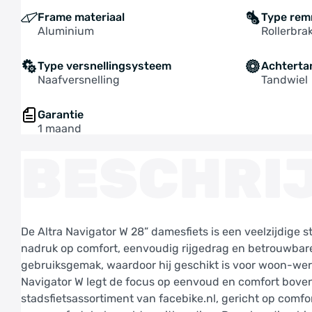
Frame materiaal
Type re
Aluminium
Rollerbra
Type versnellingsysteem
Achterta
Naafversnelling
Tandwiel
Garantie
1 maand
BESCHRI
De Altra Navigator W 28” damesfiets is een veelzijdige s
nadruk op comfort, eenvoudig rijgedrag en betrouwbare 
gebruiksgemak, waardoor hij geschikt is voor woon-we
Navigator W legt de focus op eenvoud en comfort boven 
stadsfietsassortiment van facebike.nl, gericht op comf