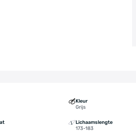
Kleur
Grijs
at
Lichaamslengte
173-183