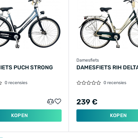
Damesfiets
IETS PUCH STRONG
DAMESFIETS RIH DELTA
0 recensies
0 recensies
239 €
KOPEN
KOPEN