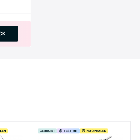
CK
ALEN
GEBRUIKT
TEST
-RIT
NU OPHALEN