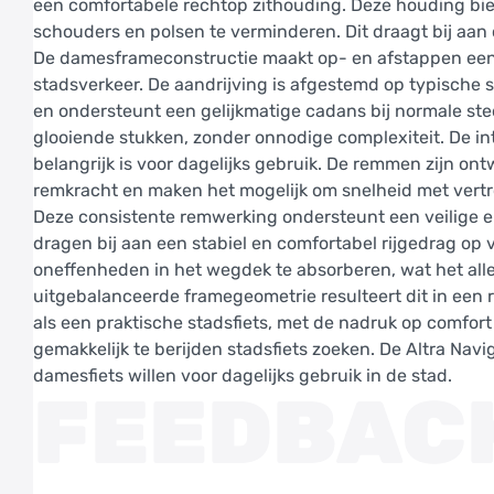
een comfortabele rechtop zithouding. Deze houding bied
schouders en polsen te verminderen. Dit draagt bij aan 
De damesframeconstructie maakt op- en afstappen eenvo
stadsverkeer. De aandrijving is afgestemd op typische 
en ondersteunt een gelijkmatige cadans bij normale stede
glooiende stukken, zonder onnodige complexiteit. De int
belangrijk is voor dagelijks gebruik. De remmen zijn o
remkracht en maken het mogelijk om snelheid met vertro
Deze consistente remwerking ondersteunt een veilige e
dragen bij aan een stabiel en comfortabel rijgedrag op 
oneffenheden in het wegdek te absorberen, wat het all
uitgebalanceerde framegeometrie resulteert dit in een r
als een praktische stadsfiets, met de nadruk op comfort
gemakkelijk te berijden stadsfiets zoeken. De Altra Na
damesfiets willen voor dagelijks gebruik in de stad.
FEEDBAC