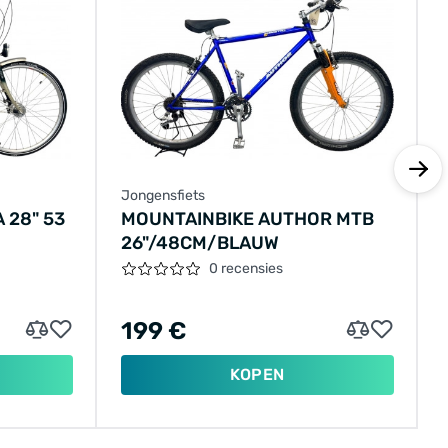
Jongensfiets
 28" 53
MOUNTAINBIKE AUTHOR MTB
26"/48CM/BLAUW
0 recensies
199 €
KOPEN