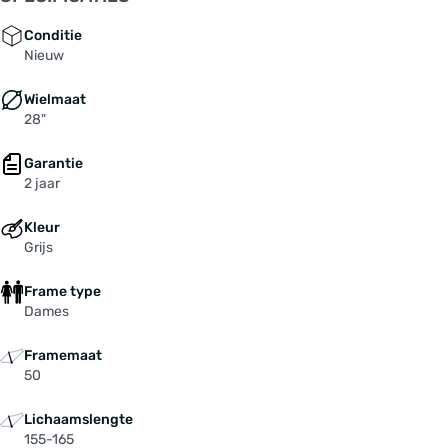
Conditie
Nieuw
Wielmaat
28"
Garantie
2 jaar
Kleur
Grijs
Frame type
Dames
Framemaat
50
Lichaamslengte
155-165