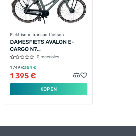
Elektrische transportfietsen
DAMESFIETS AVALON E-
CARGO N7
28"/50CM/GRIJS/36V 15AH
0 recensies
540WH
1 749 €
354 €
1 395 €
KOPEN