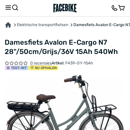
OVER HET PRODUCT
KENMERKEN
BESCHRIJVING
FEEDBACK EN VRAGEN
Elektrische transportfietsen
Damesfiets Avalon E-Cargo N
Damesfiets Avalon E-Cargo N7
28"/50cm/Grijs/36V 15Ah 540Wh
0 recensies
Artikel:
F439-GY-15Ah
TEST
-RIT
NU OPHALEN