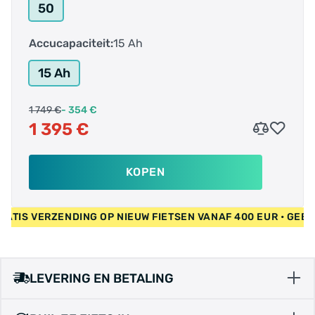
50
Accucapaciteit:
15 Ah
15 Ah
1 749 €
- 354 €
1 395 €
KOPEN
UR • GRATIS VERZENDING OP NIEUW FIETSEN VANAF 400 EUR •
LEVERING EN BETALING